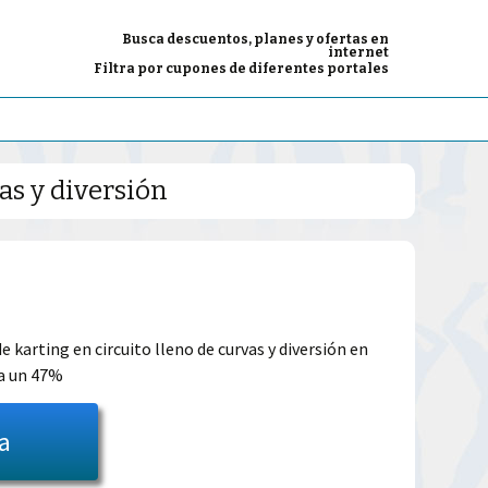
Busca descuentos, planes y ofertas en
internet
Filtra por cupones de diferentes portales
as y diversión
El
precio
e karting en circuito lleno de curvas y diversión en
ta un 47%
l
actual
es:
ta
14.99€.