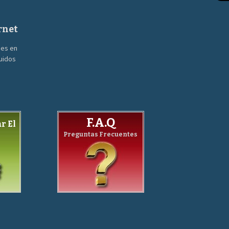
rnet
nes en
guidos
F.A.Q
r El
Preguntas Frecuentes