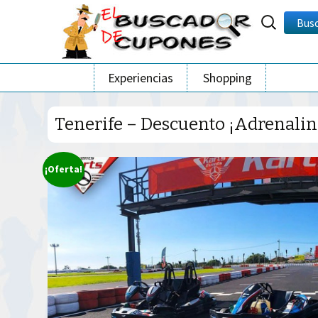
Buscar
Bus
por:
Ir
Experiencias
Shopping
al
contenido
Tenerife – Descuento ¡Adrenalina
¡Oferta!