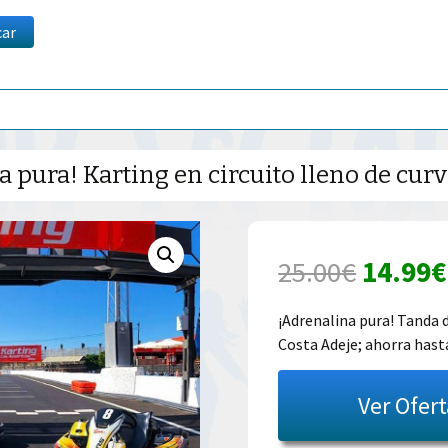
car
 pura! Karting en circuito lleno de curv
El
25.00
€
14.99
€
precio
¡Adrenalina pura! Tanda d
Costa Adeje; ahorra has
origina
era:
Ver Ofer
25.00€.