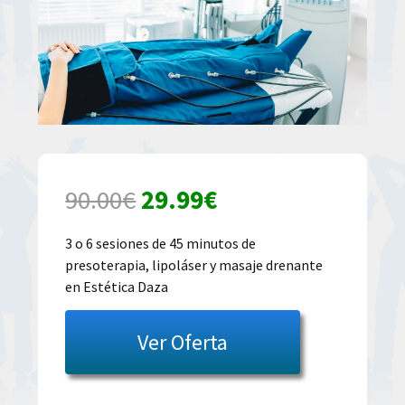
El
El
90.00
€
29.99
€
precio
precio
3 o 6 sesiones de 45 minutos de
presoterapia, lipoláser y masaje drenante
original
actual
en Estética Daza
era:
es:
Ver Oferta
90.00€.
29.99€.