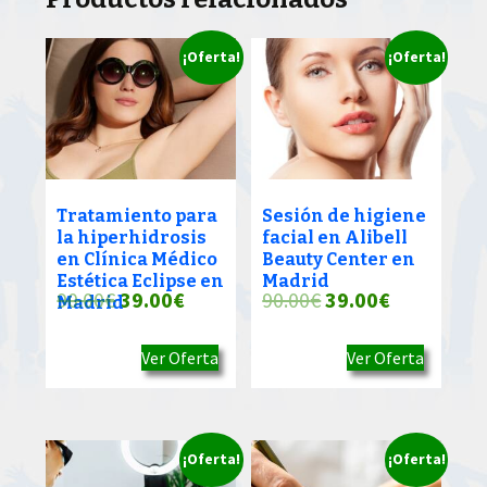
¡Oferta!
¡Oferta!
Tratamiento para
Sesión de higiene
la hiperhidrosis
facial en Alibell
en Clínica Médico
Beauty Center en
Estética Eclipse en
Madrid
El
El
El
El
90.00
€
39.00
€
90.00
€
39.00
€
Madrid
precio
precio
precio
precio
Ver Oferta
Ver Oferta
original
actual
original
actual
era:
es:
era:
es:
90.00€.
39.00€.
90.00€.
39.00€.
¡Oferta!
¡Oferta!