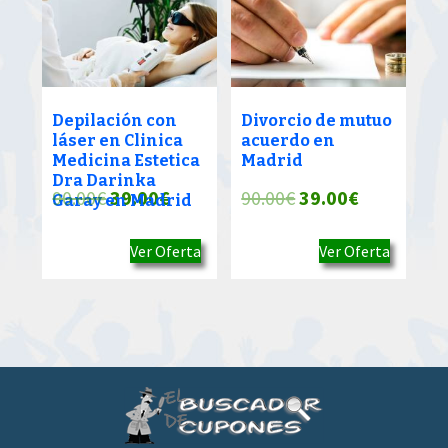
Depilación con
Divorcio de mutuo
láser en Clinica
acuerdo en
Medicina Estetica
Madrid
Dra Darinka
El
El
El
El
90.00
€
39.00
€
90.00
€
39.00
€
Garay en Madrid
precio
precio
precio
precio
Ver Oferta
Ver Oferta
original
actual
original
actual
era:
es:
era:
es:
90.00€.
39.00€.
90.00€.
39.00€.