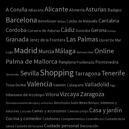
Alicante
Asturias
A Coruña
Almería
Badajoz
Albacete
Barcelona
Cantabria
Benetússer
Caldes de Malavella
Bilbao
Cádiz
Cordoba
Gerona
Corvera de Asturias
Donostia
Girona
Las Palmas
Granada
Jerez de la Frontera
Lloret De Mar
Madrid
Online
Málaga
Murcia
Lugo
National Deal
Palma de Mallorca
Pamplona
Pontevedra
Ponferrada
Shopping
Sevilla
Tenerife
Tarragona
Santander
Valencia
Valladolid
Tossa De Mar
Valentin Calasparra
Vigo
Zaragoza
Vizcaya
Vitoria
Villanueva del Arzobispo
Bolsos, billeteras y
Almacenamiento de ropa y armarios
Almohadas
Audio
Bolsos
Casa y jardín
Camas y accesorios
estuches
Calzado
Camisas y tops
Cocina y comedor
Colchones
Complementos
Cosméticos
Cuidado de la
Cuidado personal
Decoración
salud
Cuidado de los pies