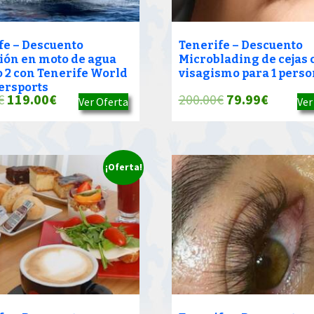
fe – Descuento
Tenerife – Descuento
ión en moto de agua
Microblading de cejas 
o 2 con Tenerife World
visagismo para 1 pers
ersports
El
El
El
El
€
119.00
€
200.00
€
79.99
€
Ver Oferta
Ver
precio
precio
precio
precio
original
actual
original
actual
era:
es:
era:
es:
¡Oferta!
160.00€.
119.00€.
200.00€.
79.99€.