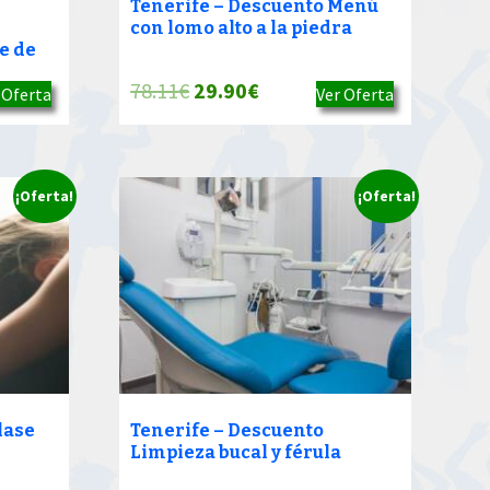
Tenerife – Descuento Menú
con lomo alto a la piedra
e de
El
El
78.11
€
29.90
€
 Oferta
Ver Oferta
precio
precio
original
actual
era:
es:
¡Oferta!
¡Oferta!
78.11€.
29.90€.
lase
Tenerife – Descuento
Limpieza bucal y férula