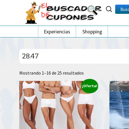
Buscar
Bus
por:
Ir
Experiencias
Shopping
al
contenido
28.47
Ordenado
Mostrando 1–16 de 25 resultados
por
¡Oferta!
los
últimos