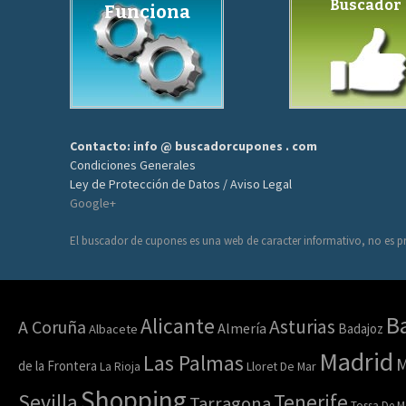
Buscador
Funciona
Contacto: info @ buscadorcupones . com
Condiciones Generales
Ley de Protección de Datos / Aviso Legal
Google+
El buscador de cupones es una web de caracter informativo, no es pr
B
Alicante
Asturias
A Coruña
Almería
Badajoz
Albacete
Madrid
Las Palmas
M
de la Frontera
Lloret De Mar
La Rioja
Shopping
Sevilla
Tenerife
Tarragona
Tossa De M