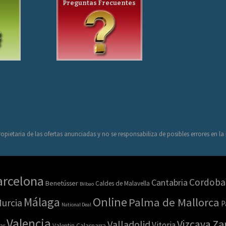
Preguntas Frecuentes
opietaria de las ofertas anunciadas y no se responsabiliza de posibles errores en l
arcelona
Cordoba
Cantabria
Benetússer
Caldes de Malavella
Bilbao
Online
Málaga
Palma de Mallorca
urcia
P
National Deal
Valencia
Za
Vizcaya
Valladolid
Vitoria
ar
Valentin Calasparra