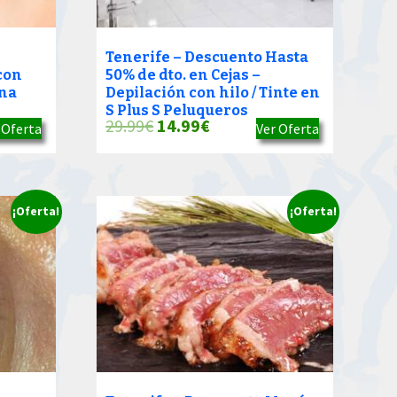
Tenerife – Descuento Hasta
con
50% de dto. en Cejas –
ona
Depilación con hilo / Tinte en
S Plus S Peluqueros
El
El
29.99
€
14.99
€
 Oferta
Ver Oferta
precio
precio
original
actual
era:
es:
¡Oferta!
¡Oferta!
29.99€.
14.99€.