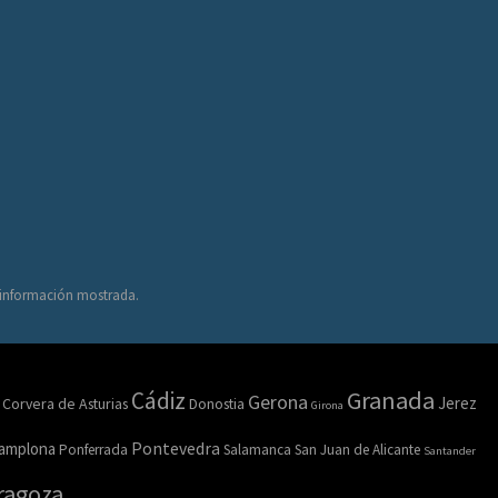
a información mostrada.
Granada
Cádiz
Gerona
Jerez
Corvera de Asturias
Donostia
Girona
amplona
Pontevedra
Ponferrada
Salamanca
San Juan de Alicante
Santander
ragoza