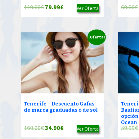
El
El
110.00
€
79.99
€
60.00
€
Ver Oferta
precio
precio
original
actual
era:
es:
¡Oferta!
110.00€.
79.99€.
Tenerife – Descuento Gafas
Teneri
de marca graduadas o de sol
Bautis
opción
Ocean 
El
El
160.00
€
34.90
€
59.99
€
Ver Oferta
precio
precio