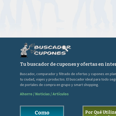
original
actual
era:
es:
160.00€.
34.90€.
Tu buscador de cupones y ofertas en inte
Buscador, comparador y filtrado de ofertas y cupones en pla
tu ciudad, viajes y productos. El buscador ideal para todo se
de portales de compra en grupo y smart shopping.
Ahorro / Noticias / Artículos
Como
Por Qué Utiliza