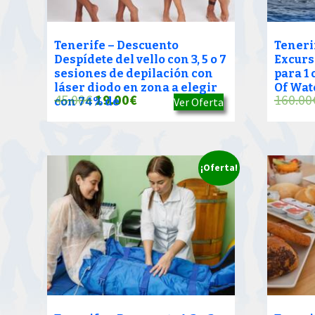
Tenerife – Descuento
Teneri
Despídete del vello con 3, 5 o 7
Excurs
sesiones de depilación con
para 1 
láser diodo en zona a elegir
Of Wat
El
El
45.00
€
19.00
€
160.00
con 74% de
Ver Oferta
precio
precio
original
actual
era:
es:
¡Oferta!
45.00€.
19.00€.