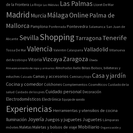
Las Palmas
de la Frontera
La Rioja
Lloret De Mar
Las Médulas
Madrid
Online
Málaga
Palma de
Murcia
Mallorca
Pontevedra
Pamplona
Ponferrada
Salamanca
San Juan de
Shopping
Sevilla
Tenerife
Tarragona
Alicante
Valencia
Valladolid
Tossa De Mar
Valentin Calasparra
Villanueva
Zaragoza
Vizcaya
Vitoria
del Arzobispo
Úbeda
Bolsos, billeteras y
Almacenamiento de ropa y armarios
Almohadas
Audio
Bolsos
Casa y jardín
Camas y accesorios
estuches
Calzado
Camisas y tops
Cocina y comedor
Colchones
Complementos
Cosméticos
Cuidado de la
Cuidado personal
Decoración
salud
Cuidado de los pies
Electrodomésticos
Electrónica
Equipo de sonido
Experiencias
Herramientas y utensilios de cocina
Joyería
Juegos y juguetes
Juguetes
Iluminación
Lámparas
Mobiliario
Maletas y bolsos de viaje
Maletas
móviles
Organización y