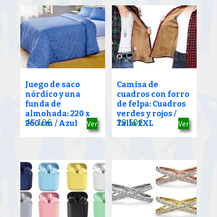
Juego de saco
Camisa de
nórdico y una
cuadros con forro
funda de
de felpa: Cuadros
almohada: 220 x
verdes y rojos /
45.10
€
29.50
€
260 cm / Azul
Ver
Talla 2XL
Ver