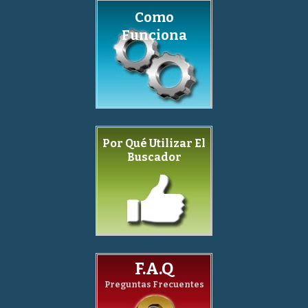
Como
Funciona
Por Qué Utilizar El
Buscador
F.A.Q
Preguntas Frecuentes