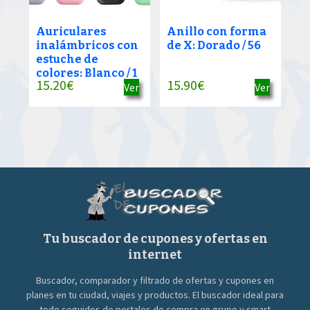
Auriculares
Anillo con forma
inalámbricos con
de X: Dorado / 56
estuche de
colores: Blanco / 1
15.20
€
15.90
€
Ver
Ver
Tu buscador de cupones y ofertas en
internet
Buscador, comparador y filtrado de ofertas y cupones en
planes en tu ciudad, viajes y productos. El buscador ideal para
todo seguidos de portales de compra en grupo y smart