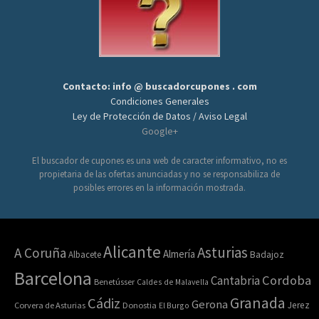
Contacto: info @ buscadorcupones . com
Condiciones Generales
Ley de Protección de Datos / Aviso Legal
Google+
El buscador de cupones es una web de caracter informativo, no es
propietaria de las ofertas anunciadas y no se responsabiliza de
posibles errores en la información mostrada.
Alicante
Asturias
A Coruña
Almería
Albacete
Badajoz
Barcelona
Cordoba
Cantabria
Benetússer
Caldes de Malavella
Granada
Cádiz
Gerona
Jerez
Corvera de Asturias
Donostia
El Burgo