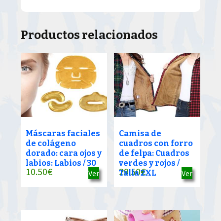
Productos relacionados
Máscaras faciales
Camisa de
de colágeno
cuadros con forro
dorado: cara ojos y
de felpa: Cuadros
labios: Labios / 30
verdes y rojos /
10.50
€
29.50
€
Ver
Talla 2XL
Ver