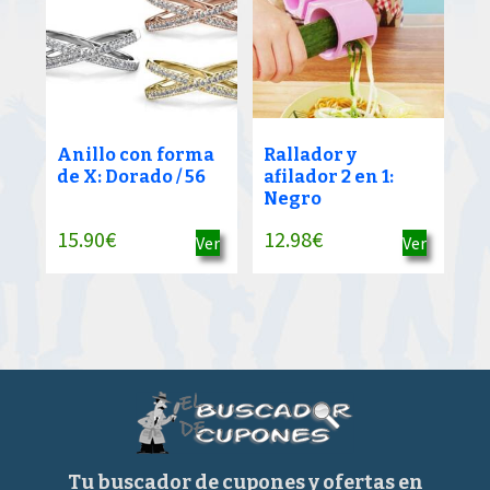
Anillo con forma
Rallador y
de X: Dorado / 56
afilador 2 en 1:
Negro
15.90
€
12.98
€
Ver
Ver
Tu buscador de cupones y ofertas en