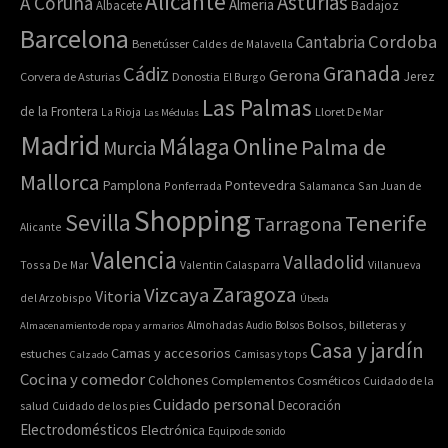
Alicante
Asturias
A Coruña
Almería
Albacete
Badajoz
Barcelona
Cordoba
Cantabria
Benetússer
Caldes de Malavella
Granada
Cádiz
Gerona
Jerez
Corvera de Asturias
Donostia
El Burgo
Las Palmas
de la Frontera
La Rioja
Lloret De Mar
Las Médulas
Madrid
Online
Málaga
Palma de
Murcia
Mallorca
Pontevedra
Pamplona
Ponferrada
Salamanca
San Juan de
Shopping
Sevilla
Tenerife
Tarragona
Alicante
Valencia
Valladolid
Tossa De Mar
Valentin Calasparra
Villanueva
Zaragoza
Vizcaya
Vitoria
del Arzobispo
Úbeda
Bolsos, billeteras y
Almacenamiento de ropa y armarios
Almohadas
Audio
Bolsos
Casa y jardín
Camas y accesorios
estuches
Calzado
Camisas y tops
Cocina y comedor
Colchones
Complementos
Cosméticos
Cuidado de la
Cuidado personal
Decoración
salud
Cuidado de los pies
Electrodomésticos
Electrónica
Equipo de sonido