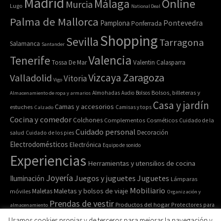
Madrid
Online
Málaga
Murcia
Lugo
National Deal
Palma de Mallorca
Pamplona
Pontevedra
Ponferrada
Shopping
Sevilla
Tarragona
Salamanca
Santander
Valencia
Tenerife
Tossa De Mar
Valentin Calasparra
Zaragoza
Vizcaya
Valladolid
Vitoria
Vigo
Bolsos, billeteras y
Almacenamiento de ropa y armarios
Almohadas
Audio
Bolsos
Casa y jardín
Camas y accesorios
estuches
Calzado
Camisas y tops
Cocina y comedor
Colchones
Complementos
Cosméticos
Cuidado de la
Cuidado personal
Decoración
salud
Cuidado de los pies
Electrodomésticos
Electrónica
Equipo de sonido
Experiencias
Herramientas y utensilios de cocina
Joyería
Juegos y juguetes
Juguetes
Iluminación
Lámparas
Mobiliario
Maletas y bolsos de viaje
Maletas
móviles
Organización y
Prendas de vestir
Productos del hogar
Protectores para
almacenamiento
Relojes de pulsera y de
Pulseras
colchones
Recipiente para comida
Usamos cookies propias y de terceros para mejorar la navegación y