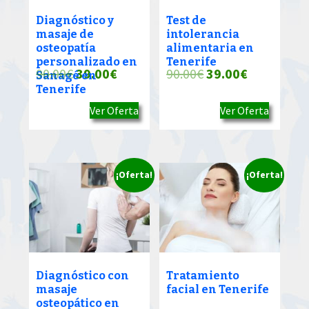
Diagnóstico y
Test de
masaje de
intolerancia
osteopatía
alimentaria en
personalizado en
Tenerife
El
El
El
El
90.00
€
39.00
€
90.00
€
39.00
€
Sanagé en
Tenerife
precio
precio
precio
precio
Ver Oferta
Ver Oferta
original
actual
original
actual
era:
es:
era:
es:
90.00€.
39.00€.
90.00€.
39.00€.
¡Oferta!
¡Oferta!
Diagnóstico con
Tratamiento
masaje
facial en Tenerife
osteopático en