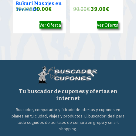
Bukuri Masajes en
El
El
El
El
90.00
€
39.00
€
90.00
€
39.00
€
Tenerife
precio
precio
precio
precio
Ver Oferta
Ver Oferta
original
actual
original
actual
era:
es:
era:
es:
90.00€.
39.00€.
90.00€.
39.00€.
Tu buscador de cupones y ofertas en
internet
Buscador, comparador y filtrado de ofertas y cupones en
planes en tu ciudad, viajes y productos. El buscador ideal para
todo seguidos de portales de compra en grupo y smart
shopping.