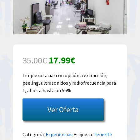
El
El
35.00
€
17.99
€
precio
precio
Limpieza facial con opción a extracción,
peeling, ultrasonidos y radiofrecuencia para
original
actual
1, ahorra hasta un 56%
era:
es:
Ver Oferta
35.00€.
17.99€.
Categoría:
Experiencias
Etiqueta:
Tenerife