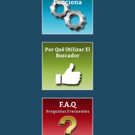
Funciona
Por Qué Utilizar El
Buscador
F.A.Q
Preguntas Frecuentes