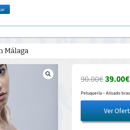
car
en Málaga
El
90.00
€
39.00
€
precio
Peluquería – Alisado bra
origina
Ver Ofer
era:
90.00€.