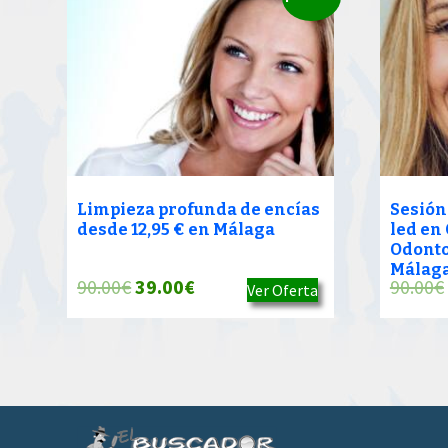
Limpieza profunda de encías
Sesión
desde 12,95 € en Málaga
led en 
Odonto
Málag
El
El
90.00
€
39.00
€
90.00
€
Ver Oferta
precio
precio
original
actual
era:
es:
90.00€.
39.00€.