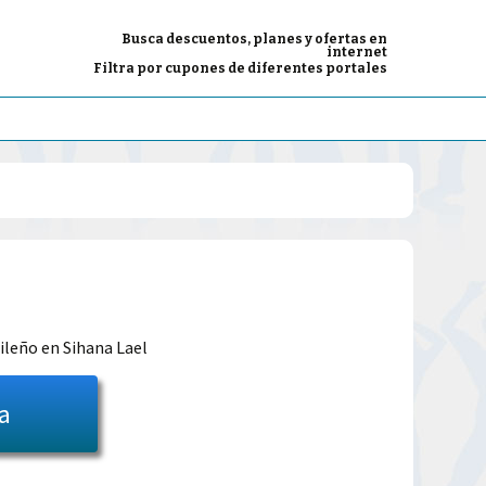
Busca descuentos, planes y ofertas en
internet
Filtra por cupones de diferentes portales
El
precio
sileño en Sihana Lael
l
actual
ta
es:
39.00€.