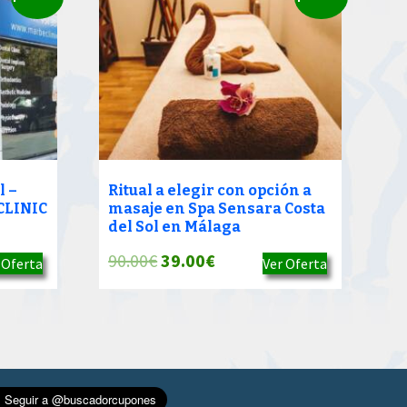
l –
Ritual a elegir con opción a
CLINIC
masaje en Spa Sensara Costa
del Sol en Málaga
El
El
90.00
€
39.00
€
 Oferta
Ver Oferta
precio
precio
original
actual
era:
es:
90.00€.
39.00€.