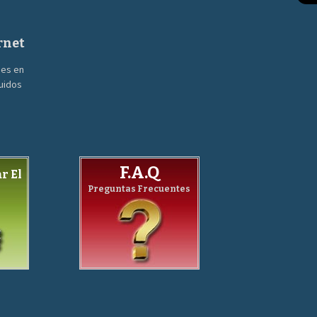
rnet
nes en
guidos
F.A.Q
r El
Preguntas Frecuentes