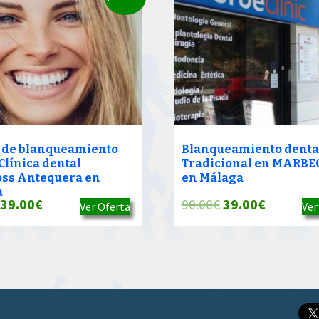
 de blanqueamiento
Blanqueamiento denta
Clínica dental
Tradicional en MARBE
ss Antequera en
en Málaga
a
El
El
El
El
39.00
€
90.00
€
39.00
€
Ver Oferta
Ver
precio
precio
precio
precio
original
actual
original
actual
era:
es:
era:
es:
90.00€.
39.00€.
90.00€.
39.00€.