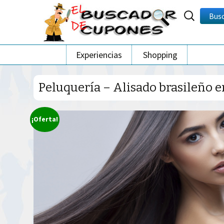
Buscar
Bus
por:
Ir
Experiencias
Shopping
al
contenido
Peluquería – Alisado brasileño 
¡Oferta!