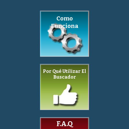
Como
Funciona
Por Qué Utilizar El
Buscador
F.A.Q