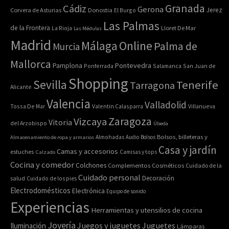
Granada
Cádiz
Gerona
Jerez
Corvera de Asturias
Donostia
El Burgo
Las Palmas
de la Frontera
La Rioja
Lloret De Mar
Las Médulas
Madrid
Online
Málaga
Palma de
Murcia
Mallorca
Pontevedra
Pamplona
Ponferrada
Salamanca
San Juan de
Shopping
Sevilla
Tenerife
Tarragona
Alicante
Valencia
Valladolid
Tossa De Mar
Valentin Calasparra
Villanueva
Zaragoza
Vizcaya
Vitoria
del Arzobispo
Úbeda
Bolsos, billeteras y
Almacenamiento de ropa y armarios
Almohadas
Audio
Bolsos
Casa y jardín
Camas y accesorios
estuches
Calzado
Camisas y tops
Cocina y comedor
Colchones
Complementos
Cosméticos
Cuidado de la
Cuidado personal
Decoración
salud
Cuidado de los pies
Electrodomésticos
Electrónica
Equipo de sonido
Experiencias
Herramientas y utensilios de cocina
Joyería
Juegos y juguetes
Juguetes
Iluminación
Lámparas