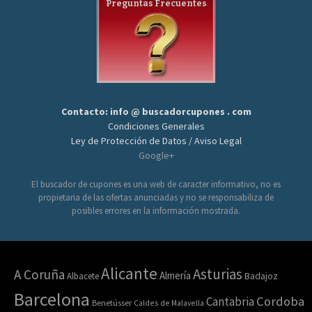
Preguntas Frecuentes
Contacto: info @ buscadorcupones . com
Condiciones Generales
Ley de Protección de Datos / Aviso Legal
Google+
El buscador de cupones es una web de caracter informativo, no es
propietaria de las ofertas anunciadas y no se responsabiliza de
posibles errores en la información mostrada.
Alicante
Asturias
A Coruña
Almería
Albacete
Badajoz
Barcelona
Cordoba
Cantabria
Benetússer
Caldes de Malavella