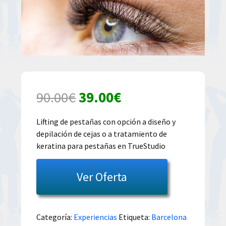
El
El
90.00
€
39.00
€
precio
precio
Lifting de pestañas con opción a diseño y
depilación de cejas o a tratamiento de
original
actual
keratina para pestañas en TrueStudio
era:
es:
Ver Oferta
90.00€.
39.00€.
Categoría:
Experiencias
Etiqueta:
Barcelona