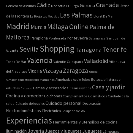
Granada
Cádiz
Gerona
Jerez
Corvera de Asturias
Donostia
El Burgo
Las Palmas
de la Frontera
La Rioja
Lloret De Mar
Las Médulas
Madrid
Online
Málaga
Palma de
Murcia
Mallorca
Pontevedra
Pamplona
Ponferrada
Salamanca
San Juan de
Shopping
Sevilla
Tenerife
Tarragona
Alicante
Valencia
Valladolid
Tossa De Mar
Valentin Calasparra
Villanueva
Zaragoza
Vizcaya
Vitoria
del Arzobispo
Úbeda
Bolsos, billeteras y
Almacenamiento de ropa y armarios
Almohadas
Audio
Bolsos
Casa y jardín
Camas y accesorios
estuches
Calzado
Camisas y tops
Cocina y comedor
Colchones
Complementos
Cosméticos
Cuidado de la
Cuidado personal
Decoración
salud
Cuidado de los pies
Electrodomésticos
Electrónica
Equipo de sonido
Experiencias
Herramientas y utensilios de cocina
Joyería
Juegos y juguetes
Juguetes
Iluminación
Lámparas