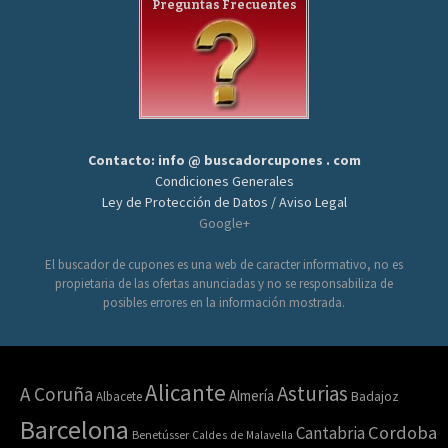
Preguntas Frecuentes
Contacto: info @ buscadorcupones . com
Condiciones Generales
Ley de Protección de Datos / Aviso Legal
Google+
El buscador de cupones es una web de caracter informativo, no es
propietaria de las ofertas anunciadas y no se responsabiliza de
posibles errores en la información mostrada.
Alicante
Asturias
A Coruña
Almería
Albacete
Badajoz
Barcelona
Cordoba
Cantabria
Benetússer
Caldes de Malavella