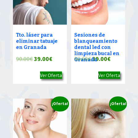
Tto. láser para
Sesiones de
eliminar tatuaje
blanqueamiento
en Granada
dental led con
limpieza bucal en
El
El
El
El
90.00
€
39.00
€
90.00
€
39.00
€
Granada
precio
precio
precio
precio
Ver Oferta
Ver Oferta
original
actual
original
actual
era:
es:
era:
es:
90.00€.
39.00€.
90.00€.
39.00€.
¡Oferta!
¡Oferta!