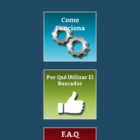
Como
Funciona
Por Qué Utilizar El
Buscador
F.A.Q