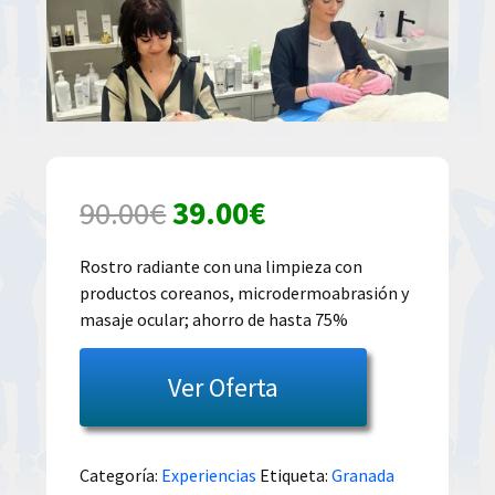
El
El
90.00
€
39.00
€
precio
precio
Rostro radiante con una limpieza con
productos coreanos, microdermoabrasión y
original
actual
masaje ocular; ahorro de hasta 75%
era:
es:
Ver Oferta
90.00€.
39.00€.
Categoría:
Experiencias
Etiqueta:
Granada