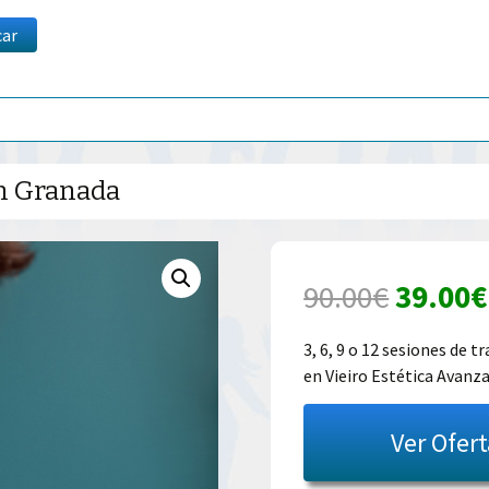
car
en Granada
El
90.00
€
39.00
€
precio
3, 6, 9 o 12 sesiones de 
en Vieiro Estética Avanz
origina
era:
Ver Ofer
90.00€.