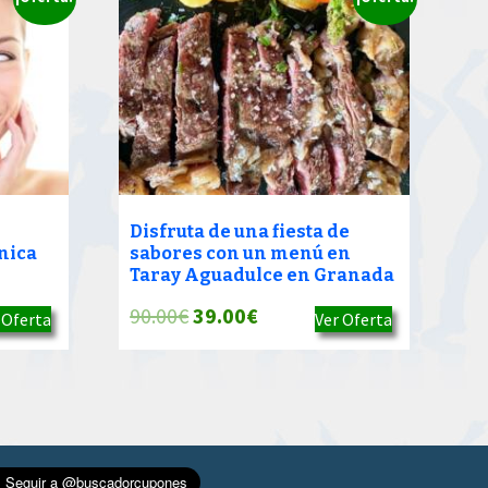
Disfruta de una fiesta de
nica
sabores con un menú en
Taray Aguadulce en Granada
El
El
90.00
€
39.00
€
 Oferta
Ver Oferta
precio
precio
original
actual
era:
es:
90.00€.
39.00€.