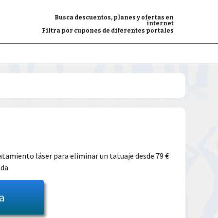
Busca descuentos, planes y ofertas en
internet
Filtra por cupones de diferentes portales
El
precio
tratamiento láser para eliminar un tatuaje desde 79 €
ada
l
actual
es:
ta
39.00€.