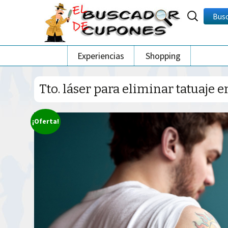
Buscar
Bus
por:
Ir
Experiencias
Shopping
al
contenido
Tto. láser para eliminar tatuaje 
¡Oferta!