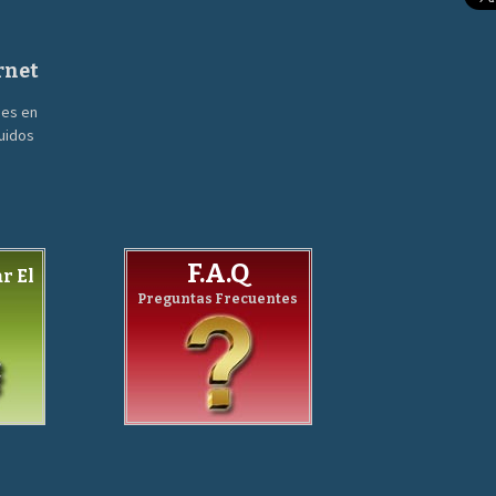
rnet
nes en
guidos
F.A.Q
r El
Preguntas Frecuentes