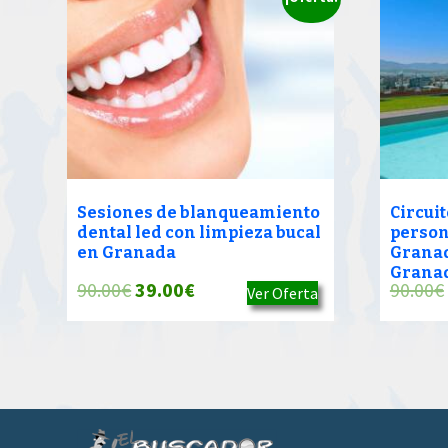
Sesiones de blanqueamiento
Circuit
dental led con limpieza bucal
person
en Granada
Granad
Grana
El
El
90.00
€
39.00
€
90.00
€
Ver Oferta
precio
precio
original
actual
era:
es:
90.00€.
39.00€.