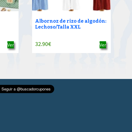
Albornoz de rizo de algodón:
Lechoso/Talla XXL
32.90
€
Ver
Ver