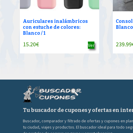
Auriculares inalámbricos
Consola
con estuche de colores:
Blanco
Blanco / 1
15.20
€
239.99
Ver
Tu buscador de cupones y ofertas en inte
Buscador, comparador y filtrado de ofertas y cupones en pla
tu ciudad, viajes y productos. El buscador ideal para todo se