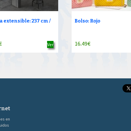
 extensible: 237 cm /
Bolso: Rojo
€
16.49
€
Ver
rnet
nes en
guidos