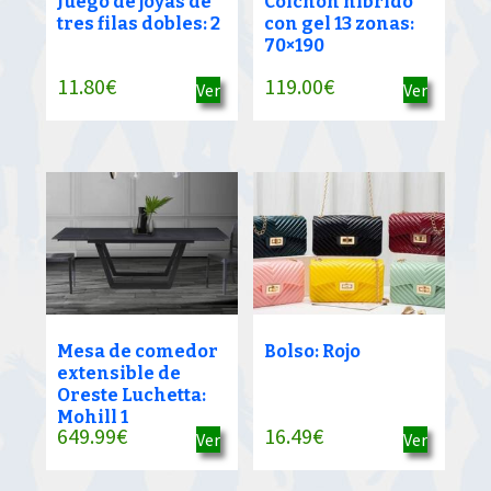
Juego de joyas de
Colchón híbrido
tres filas dobles: 2
con gel 13 zonas:
70×190
11.80
€
119.00
€
Ver
Ver
Mesa de comedor
Bolso: Rojo
extensible de
Oreste Luchetta:
Mohill 1
649.99
€
16.49
€
Ver
Ver