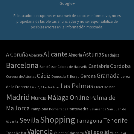
Google+
El buscador de cupones es una web de caracter informativo, no es
propietaria de las ofertas anunciadas y no se responsabiliza de
posibles errores en la información mostrada.
Alicante
Asturias
A Coruña
Almería
Albacete
Badajoz
Barcelona
Cordoba
Cantabria
Benetússer
Caldes de Malavella
Granada
Cádiz
Gerona
Jerez
Corvera de Asturias
Donostia
El Burgo
Las Palmas
de la Frontera
La Rioja
Lloret De Mar
Las Médulas
Madrid
Online
Málaga
Palma de
Murcia
Mallorca
Pontevedra
Pamplona
Ponferrada
Salamanca
San Juan de
Shopping
Sevilla
Tenerife
Tarragona
Alicante
Valencia
Valladolid
Tossa De Mar
Valentin Calasparra
Villanueva