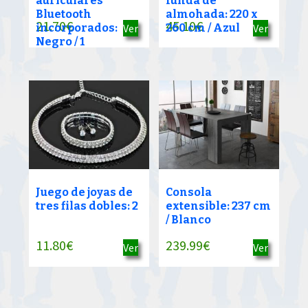
auriculares
funda de
Bluetooth
almohada: 220 x
21.70
€
45.10
€
incorporados:
Ver
260 cm / Azul
Ver
Negro / 1
Juego de joyas de
Consola
tres filas dobles: 2
extensible: 237 cm
/ Blanco
11.80
€
239.99
€
Ver
Ver