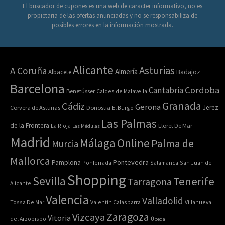
El buscador de cupones es una web de caracter informativo, no es
propietaria de las ofertas anunciadas y no se responsabiliza de
posibles errores en la información mostrada.
Alicante
Asturias
A Coruña
Almería
Albacete
Badajoz
Barcelona
Cordoba
Cantabria
Benetússer
Caldes de Malavella
Granada
Cádiz
Gerona
Jerez
Corvera de Asturias
Donostia
El Burgo
Las Palmas
de la Frontera
La Rioja
Lloret De Mar
Las Médulas
Madrid
Online
Málaga
Palma de
Murcia
Mallorca
Pontevedra
Pamplona
Ponferrada
Salamanca
San Juan de
Shopping
Sevilla
Tenerife
Tarragona
Alicante
Valencia
Valladolid
Tossa De Mar
Valentin Calasparra
Villanueva
Zaragoza
Vizcaya
Vitoria
del Arzobispo
Úbeda