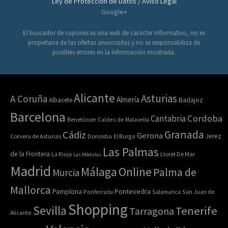
Ley de Protección de Datos / Aviso Legal
Google+
El buscador de cupones es una web de caracter informativo, no es
propietaria de las ofertas anunciadas y no se responsabiliza de
posibles errores en la información mostrada.
Alicante
Asturias
A Coruña
Almería
Albacete
Badajoz
Barcelona
Cordoba
Cantabria
Benetússer
Caldes de Malavella
Granada
Cádiz
Gerona
Jerez
Corvera de Asturias
Donostia
El Burgo
Las Palmas
de la Frontera
La Rioja
Lloret De Mar
Las Médulas
Madrid
Online
Málaga
Palma de
Murcia
Mallorca
Pontevedra
Pamplona
Ponferrada
Salamanca
San Juan de
Shopping
Sevilla
Tenerife
Tarragona
Alicante