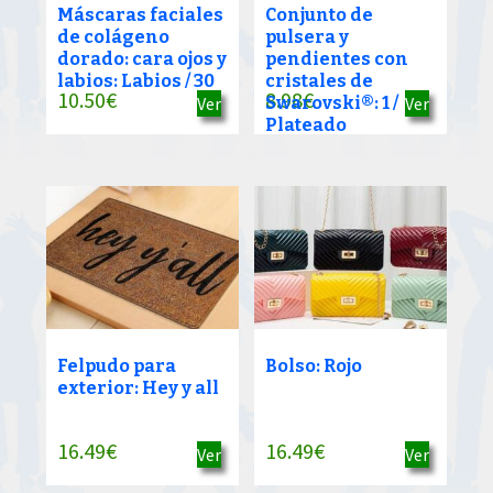
Máscaras faciales
Conjunto de
de colágeno
pulsera y
dorado: cara ojos y
pendientes con
labios: Labios / 30
cristales de
10.50
€
8.98
€
Ver
Swarovski®: 1 /
Ver
Plateado
Felpudo para
Bolso: Rojo
exterior: Hey y all
16.49
€
16.49
€
Ver
Ver