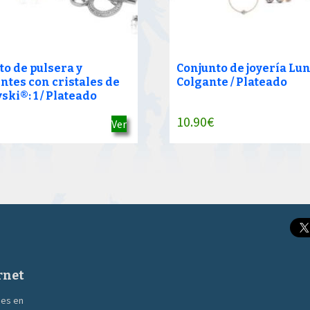
to de pulsera y
Conjunto de joyería Lun
ntes con cristales de
Colgante / Plateado
ki®: 1 / Plateado
10.90
€
Ver
rnet
nes en