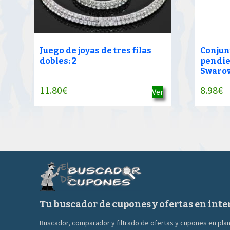
Juego de joyas de tres filas
Conjun
dobles: 2
pendie
Swarovs
11.80
€
8.98
€
Ver
Tu buscador de cupones y ofertas en inte
Buscador, comparador y filtrado de ofertas y cupones en pla