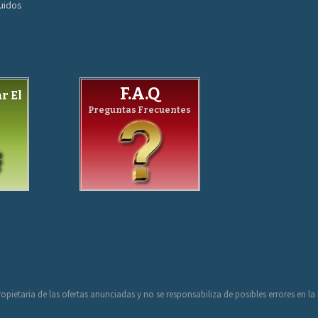
guidos
F.A.Q
r El
Preguntas Frecuentes
opietaria de las ofertas anunciadas y no se responsabiliza de posibles errores en l