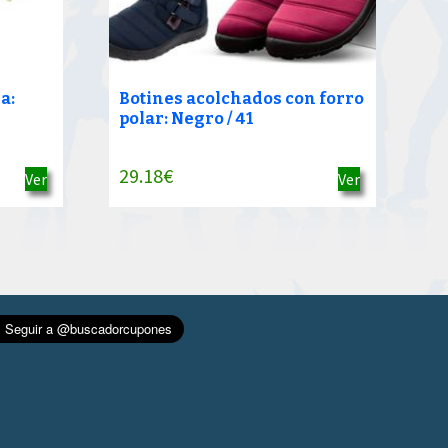
a:
Botines acolchados con forro
polar: Negro / 41
29.18
€
Ver
Ver