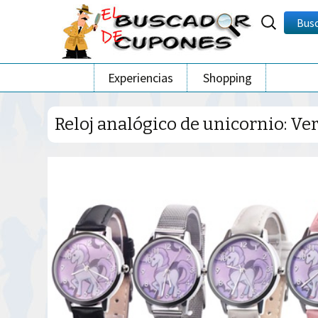
Buscar
Bus
por:
Ir
Experiencias
Shopping
al
contenido
Reloj analógico de unicornio: Ve