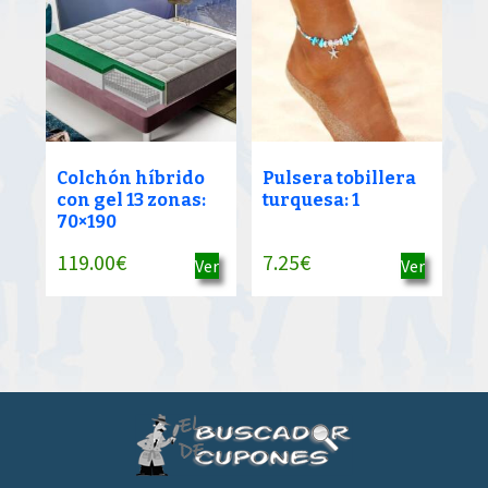
Colchón híbrido
Pulsera tobillera
con gel 13 zonas:
turquesa: 1
70×190
119.00
€
7.25
€
Ver
Ver