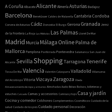
Alicante
Asturias
A Coruña
Almería
Albacete
Badajoz
Barcelona
Cordoba
Cantabria
Benetússer
Caldes de Malavella
Granada
Cádiz
Gerona
Jerez
Corvera de Asturias
Donostia
El Burgo
Las Palmas
de la Frontera
La Rioja
Lloret De Mar
Las Médulas
Madrid
Online
Málaga
Palma de
Murcia
Mallorca
Pontevedra
Pamplona
Ponferrada
Salamanca
San Juan de
Shopping
Sevilla
Tenerife
Tarragona
Alicante
Valencia
Valladolid
Tossa De Mar
Valentin Calasparra
Villanueva
Zaragoza
Vizcaya
Vitoria
del Arzobispo
Úbeda
Bolsos, billeteras y
Almacenamiento de ropa y armarios
Almohadas
Audio
Bolsos
Casa y jardín
Camas y accesorios
estuches
Calzado
Camisas y tops
Cocina y comedor
Colchones
Complementos
Cosméticos
Cuidado de la
Cuidado personal
Decoración
salud
Cuidado de los pies