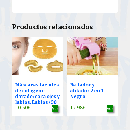
Productos relacionados
Máscaras faciales
Rallador y
de colágeno
afilador 2 en 1:
dorado: cara ojos y
Negro
labios: Labios / 30
10.50
€
12.98
€
Ver
Ver