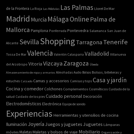
Las Palmas
de la Frontera
La Rioja
Lloret De Mar
Las Médulas
Madrid
Online
Málaga
Palma de
Murcia
Mallorca
Pontevedra
Pamplona
Ponferrada
Salamanca
San Juan de
Shopping
Sevilla
Tenerife
Tarragona
Alicante
Valencia
Valladolid
Tossa De Mar
Valentin Calasparra
Villanueva
Zaragoza
Vizcaya
Vitoria
del Arzobispo
Úbeda
Bolsos, billeteras y
Almacenamiento de ropa y armarios
Almohadas
Audio
Bolsos
Casa y jardín
Camas y accesorios
estuches
Calzado
Camisas y tops
Cocina y comedor
Colchones
Complementos
Cosméticos
Cuidado de la
Cuidado personal
Decoración
salud
Cuidado de los pies
Electrodomésticos
Electrónica
Equipo de sonido
Experiencias
Herramientas y utensilios de cocina
Joyería
Juegos y juguetes
Juguetes
Iluminación
Lámparas
Mobiliario
Maletas y bolsos de viaje
Maletas
móviles
Organización y