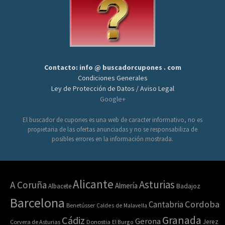
Contacto: info @ buscadorcupones . com
Condiciones Generales
Ley de Protección de Datos / Aviso Legal
Google+
El buscador de cupones es una web de caracter informativo, no es
propietaria de las ofertas anunciadas y no se responsabiliza de
posibles errores en la información mostrada.
Alicante
Asturias
A Coruña
Almería
Albacete
Badajoz
Barcelona
Cordoba
Cantabria
Benetússer
Caldes de Malavella
Granada
Cádiz
Gerona
Jerez
Corvera de Asturias
Donostia
El Burgo