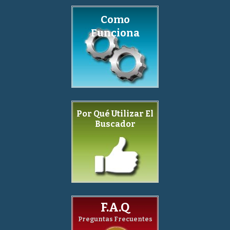
Como
Funciona
Por Qué Utilizar El
Buscador
F.A.Q
Preguntas Frecuentes