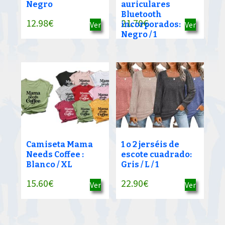
Negro
auriculares
Bluetooth
12.98
€
21.70
€
Ver
incorporados:
Ver
Negro / 1
Camiseta Mama
1 o 2 jerséis de
Needs Coffee :
escote cuadrado:
Blanco / XL
Gris / L / 1
15.60
€
22.90
€
Ver
Ver