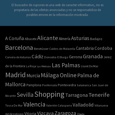
El buscador de cupones es una web de caracter informativo, no es
propietaria de las ofertas anunciadas y no se responsabiliza de
posibles errores en la información mostrada.
Alicante
Asturias
A Coruña
Almería
Albacete
Badajoz
Barcelona
Cordoba
Cantabria
Benetússer
Caldes de Malavella
Granada
Cádiz
Gerona
Jerez
Corvera de Asturias
Donostia
El Burgo
Las Palmas
de la Frontera
La Rioja
Lloret De Mar
Las Médulas
Madrid
Online
Málaga
Palma de
Murcia
Mallorca
Pontevedra
Pamplona
Ponferrada
Salamanca
San Juan de
Shopping
Sevilla
Tenerife
Tarragona
Alicante
Valencia
Valladolid
Tossa De Mar
Valentin Calasparra
Villanueva
Zaragoza
Vizcaya
Vitoria
del Arzobispo
Úbeda