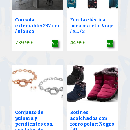
Consola
Funda elástica
extensible: 237 cm
para maleta: Viaje
/ Blanco
/ XL / 2
239.99
€
44.99
€
Ver
Ver
Conjunto de
Botines
pulsera y
acolchados con
pendientes con
forro polar: Negro
cristales de
/ 41