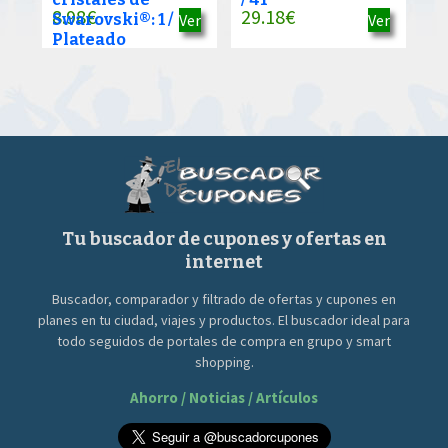
8.98
€
29.18
€
Swarovski®: 1 /
Ver
Ver
Plateado
Tu buscador de cupones y ofertas en
internet
Buscador, comparador y filtrado de ofertas y cupones en
planes en tu ciudad, viajes y productos. El buscador ideal para
todo seguidos de portales de compra en grupo y smart
shopping.
Ahorro / Noticias / Artículos