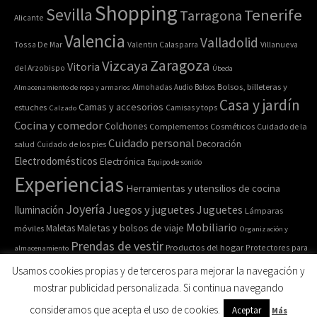
Shopping
Sevilla
Tenerife
Tarragona
Alicante
Valencia
Valladolid
Tossa De Mar
Valentin Calasparra
Villanueva
Zaragoza
Vizcaya
Vitoria
del Arzobispo
Úbeda
Bolsos, billeteras y
Almacenamiento de ropa y armarios
Almohadas
Audio
Bolsos
Casa y jardín
Camas y accesorios
estuches
Calzado
Camisas y tops
Cocina y comedor
Colchones
Complementos
Cosméticos
Cuidado de la
Cuidado personal
Decoración
salud
Cuidado de los pies
Electrodomésticos
Electrónica
Equipo de sonido
Experiencias
Herramientas y utensilios de cocina
Joyería
Juegos y juguetes
Juguetes
Iluminación
Lámparas
Mobiliario
Maletas y bolsos de viaje
Maletas
móviles
Organización y
Prendas de vestir
Productos del hogar
Protectores para
almacenamiento
Relojes de pulsera y de
Pulseras
colchones
Recipiente para comida
Usamos cookies propias y de terceros para mejorar la navegación y
bolsillo
Ropa de cama
Ropa de casa
Ropa interior y
Ropa deportiva
mostrar publicidad personalizada. Si continua navegando
Ropa y accesorios
Salud y belleza
calcetines
Sofás
consideramos que acepta el uso de cookies.
Aceptar
Más