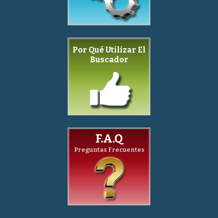
Por Qué Utilizar El
Buscador
F.A.Q
Preguntas Frecuentes