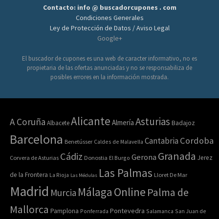
Contacto: info @ buscadorcupones . com
Condiciones Generales
Ley de Protección de Datos / Aviso Legal
Google+
El buscador de cupones es una web de caracter informativo, no es
propietaria de las ofertas anunciadas y no se responsabiliza de
posibles errores en la información mostrada.
Alicante
Asturias
A Coruña
Almería
Albacete
Badajoz
Barcelona
Cordoba
Cantabria
Benetússer
Caldes de Malavella
Granada
Cádiz
Gerona
Jerez
Corvera de Asturias
Donostia
El Burgo
Las Palmas
de la Frontera
La Rioja
Lloret De Mar
Las Médulas
Madrid
Online
Málaga
Palma de
Murcia
Mallorca
Pontevedra
Pamplona
Ponferrada
Salamanca
San Juan de