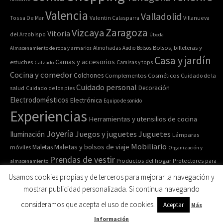
Valencia
Valladolid
Tossa De Mar
Valentin Calasparra
Villanueva
Zaragoza
Vizcaya
Vitoria
del Arzobispo
Úbeda
Bolsos, billeteras y
Almacenamiento de ropa y armarios
Almohadas
Audio
Bolsos
Casa y jardín
Camas y accesorios
estuches
Calzado
Camisas y tops
Cocina y comedor
Colchones
Complementos
Cosméticos
Cuidado de la
Cuidado personal
Decoración
salud
Cuidado de los pies
Electrodomésticos
Electrónica
Equipo de sonido
Experiencias
Herramientas y utensilios de cocina
Joyería
Juegos y juguetes
Juguetes
Iluminación
Lámparas
Mobiliario
Maletas y bolsos de viaje
Maletas
móviles
Organización y
Prendas de vestir
Productos del hogar
Protectores para
almacenamiento
Relojes de pulsera y de
Pulseras
colchones
Recipiente para comida
Usamos cookies propias y de terceros para mejorar la navegación y
bolsillo
Ropa de cama
Ropa de casa
Ropa interior y
Ropa deportiva
mostrar publicidad personalizada. Si continua navegando
Ropa y accesorios
Salud y belleza
calcetines
Sofás
consideramos que acepta el uso de cookies.
Aceptar
Más
Sombreros
Información