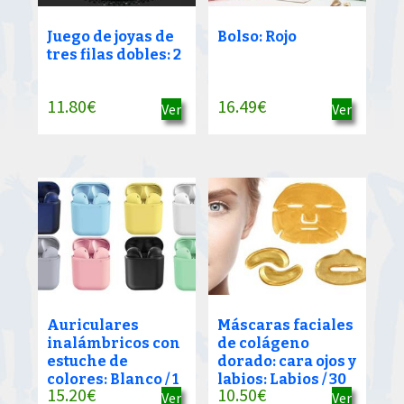
Juego de joyas de
Bolso: Rojo
tres filas dobles: 2
11.80
€
16.49
€
Ver
Ver
Auriculares
Máscaras faciales
inalámbricos con
de colágeno
estuche de
dorado: cara ojos y
colores: Blanco / 1
labios: Labios / 30
15.20
€
10.50
€
Ver
Ver