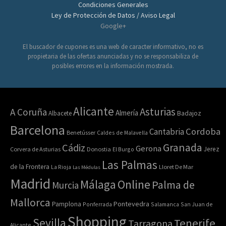
Condiciones Generales
Ley de Protección de Datos / Aviso Legal
Google+
El buscador de cupones es una web de caracter informativo, no es
propietaria de las ofertas anunciadas y no se responsabiliza de
posibles errores en la información mostrada.
Alicante
Asturias
A Coruña
Almería
Albacete
Badajoz
Barcelona
Cordoba
Cantabria
Benetússer
Caldes de Malavella
Granada
Cádiz
Gerona
Jerez
Corvera de Asturias
Donostia
El Burgo
Las Palmas
de la Frontera
La Rioja
Lloret De Mar
Las Médulas
Madrid
Online
Málaga
Palma de
Murcia
Mallorca
Pontevedra
Pamplona
Ponferrada
Salamanca
San Juan de
Shopping
Sevilla
Tenerife
Tarragona
Alicante