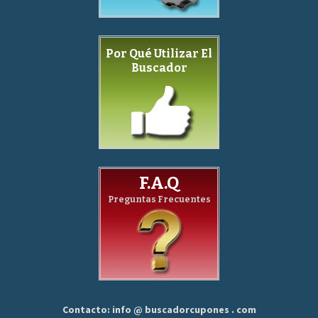
Por Qué Utilizar El
Buscador
F.A.Q
Preguntas Frecuentes
Contacto: info @ buscadorcupones . com