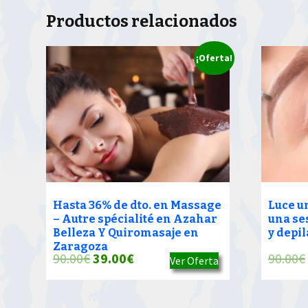
Productos relacionados
¡Oferta!
Hasta 36% de dto. en Massage
Luce u
– Autre spécialité en Azahar
una se
Belleza Y Quiromasaje en
y depi
Zaragoza
El
El
90.00
€
39.00
€
90.00
€
Ver Oferta
precio
precio
original
actual