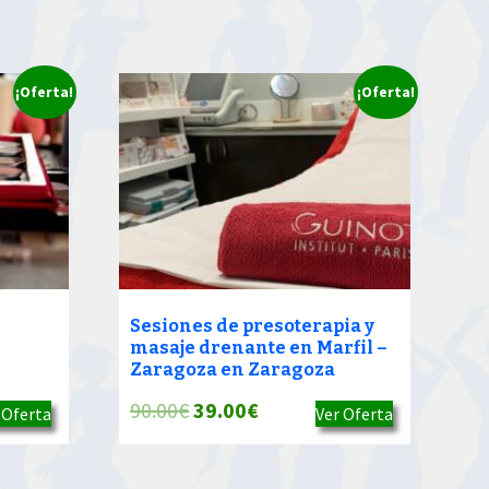
¡Oferta!
¡Oferta!
Sesiones de presoterapia y
masaje drenante en Marfil –
Zaragoza en Zaragoza
El
El
90.00
€
39.00
€
 Oferta
Ver Oferta
precio
precio
original
actual