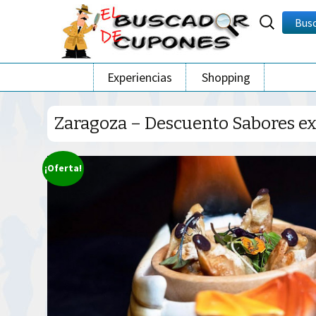
Buscar
Bus
por:
Ir
Experiencias
Shopping
al
contenido
Zaragoza – Descuento Sabores exó
¡Oferta!