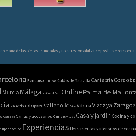
opietaria de las ofertas anunciadas y no se responsabiliza de posibles errores en l
arcelona
Cordoba
Cantabria
Benetússer
Caldes de Malavella
Bilbao
d
Online
Málaga
Palma de Mallorc
Murcia
National Deal
cia
Zaragoz
Vizcaya
Valladolid
Vitoria
Valentin Calasparra
Vigo
Casa y jardín
Cocina y c
Camas y accesorios
es
Calzado
Camisas y tops
Experiencias
Herramientas y utensilios de cocina
quipo de sonido