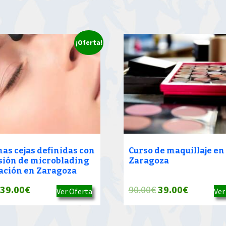
¡Oferta!
nas cejas definidas con
Curso de maquillaje en
sión de microblading
Zaragoza
lación en Zaragoza
El
El
El
El
39.00
€
90.00
€
39.00
€
Ver Oferta
Ver
precio
precio
precio
precio
original
actual
original
actual