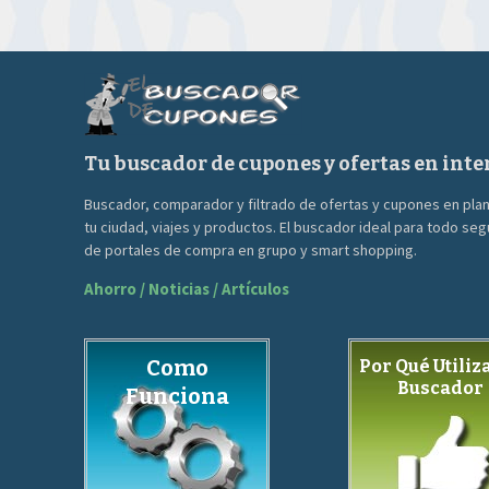
era:
es:
90.00€.
39.00€.
Tu buscador de cupones y ofertas en inte
Buscador, comparador y filtrado de ofertas y cupones en pla
tu ciudad, viajes y productos. El buscador ideal para todo se
de portales de compra en grupo y smart shopping.
Ahorro / Noticias / Artículos
Como
Por Qué Utiliza
Buscador
Funciona