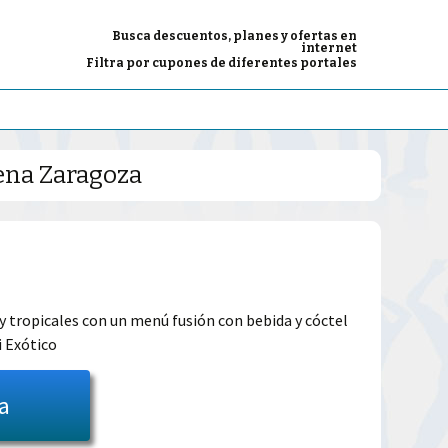
Busca descuentos, planes y ofertas en
internet
Filtra por cupones de diferentes portales
lena Zaragoza
El
precio
 y tropicales con un menú fusión con bebida y cóctel
i Exótico
l
actual
es:
ta
39.99€.