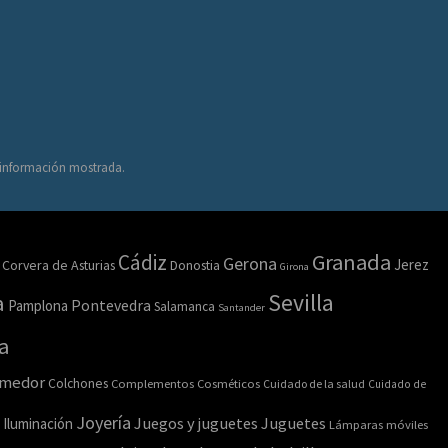
a información mostrada.
Granada
Cádiz
Gerona
Jerez
Corvera de Asturias
Donostia
Girona
Sevilla
a
Pamplona
Pontevedra
Salamanca
Santander
a
omedor
Colchones
Complementos
Cosméticos
Cuidado de la salud
Cuidado de
Joyería
Juegos y juguetes
Juguetes
Iluminación
Lámparas móviles