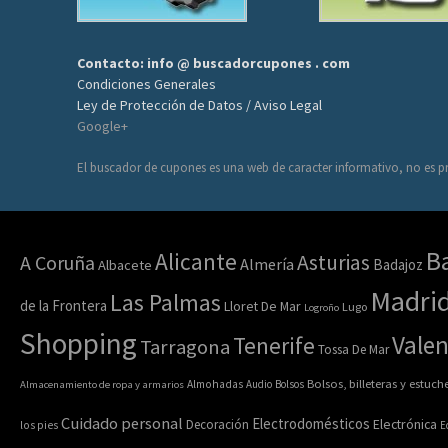
Contacto: info @ buscadorcupones . com
Condiciones Generales
Ley de Protección de Datos / Aviso Legal
Google+
El buscador de cupones es una web de caracter informativo, no es pr
B
Alicante
Asturias
A Coruña
Almería
Badajoz
Albacete
Madri
Las Palmas
de la Frontera
Lloret De Mar
Lugo
Logroño
Shopping
Valen
Tenerife
Tarragona
Tossa De Mar
Bolsos, billeteras y estuch
Almacenamiento de ropa y armarios
Almohadas
Audio
Bolsos
Cuidado personal
Electrodomésticos
Electrónica
Decoración
los pies
E