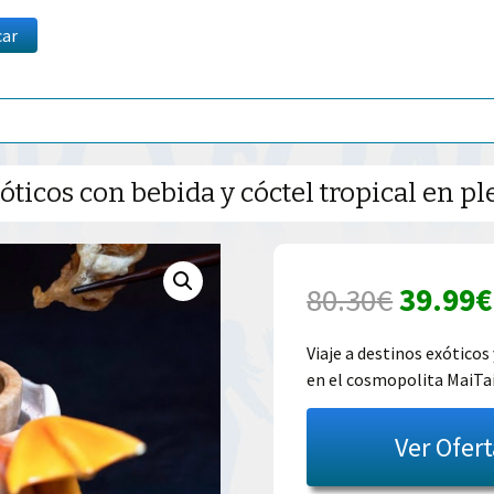
car
ticos con bebida y cóctel tropical en p
El
80.30
€
39.99
€
precio
Viaje a destinos exóticos
en el cosmopolita MaiTa
origina
era:
Ver Ofer
80.30€.