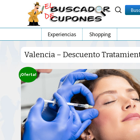
Buscar
Bus
por:
Ir
Experiencias
Shopping
al
contenido
Valencia – Descuento Tratamiento
¡Oferta!