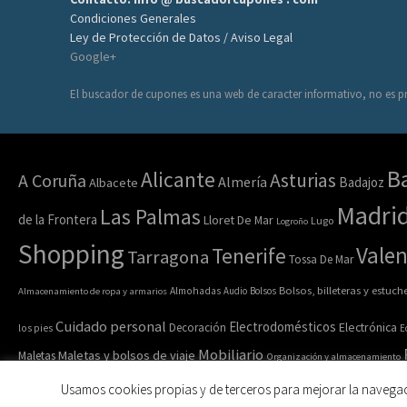
Condiciones Generales
Ley de Protección de Datos / Aviso Legal
Google+
El buscador de cupones es una web de caracter informativo, no es pr
B
Alicante
Asturias
A Coruña
Almería
Badajoz
Albacete
Madri
Las Palmas
de la Frontera
Lloret De Mar
Lugo
Logroño
Shopping
Valen
Tenerife
Tarragona
Tossa De Mar
Bolsos, billeteras y estuch
Almacenamiento de ropa y armarios
Almohadas
Audio
Bolsos
Cuidado personal
Electrodomésticos
Electrónica
Decoración
los pies
E
Mobiliario
Maletas y bolsos de viaje
Maletas
Organización y almacenamiento
Ropa y acc
Ropa de casa
Ropa interior y calcetines
Ropa deportiva
Usamos cookies propias y de terceros para mejorar la navega