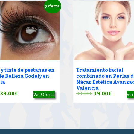
¡Oferta!
 y tinte de pestañas en
Tratamiento facial
de Belleza Godely en
combinado en Perlas d
ia
Nácar Estética Avanza
Valencia
El
El
El
El
39.00
€
90.00
€
39.00
€
Ver Oferta
Ver
precio
precio
precio
precio
original
actual
original
actual
era:
es:
era:
es:
90.00€.
39.00€.
90.00€.
39.00€.