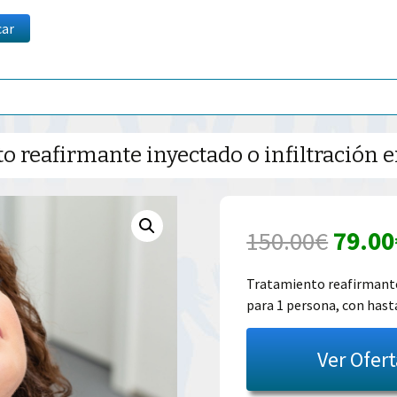
car
 reafirmante inyectado o infiltración e
El
150.00
€
79.00
preci
Tratamiento reafirmante 
para 1 persona, con has
origin
era:
Ver Ofer
150.0