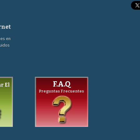
rnet
nes en
guidos
F.A.Q
r El
Preguntas Frecuentes