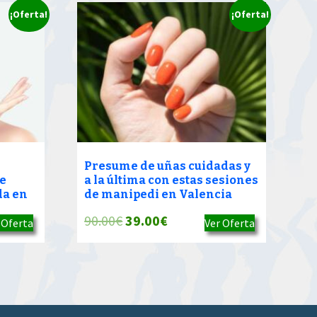
¡Oferta!
¡Oferta!
Presume de uñas cuidadas y
e
a la última con estas sesiones
da en
de manipedi en Valencia
El
El
90.00
€
39.00
€
 Oferta
Ver Oferta
precio
precio
original
actual
era:
es:
90.00€.
39.00€.