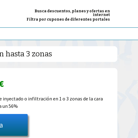
Busca descuentos, planes y ofertas en
internet
Filtra por cupones de diferentes portales
n hasta 3 zonas
El
€
o
precio
inyectado o infiltración en 1 o 3 zonas de la cara
ta un 56%
al
actual
es:
ta
0€.
79.00€.