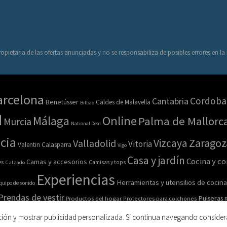
opietaria de las ofertas anunciadas y no se responsabiliza de posibles errores en l
arcelona
Cordoba
Cantabria
Benetússer
Caldes de Malavella
Bilbao
d
Online
Málaga
Palma de Mallorc
Murcia
National Deal
cia
Zaragoz
Vizcaya
Valladolid
Vitoria
Valentin Calasparra
Vigo
Casa y jardín
Cocina y c
Camas y accesorios
es
Calzado
Camisas y tops
Experiencias
Herramientas y utensilios de cocina
quipo de sonido
Prendas de vestir
Pulseras
Productos del hogar
Protectores para colchones
R
esorios
Salud y belleza
Sofás
Sombreros
ción y mostrar publicidad personalizada. Si continua navegando consider