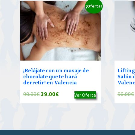
¡Oferta!
¡Relájate con un masaje de
Lifting
chocolate que te hará
Salón 
derretir! en Valencia
Valenc
El
El
90.00
€
39.00
€
90.00
€
Ver Oferta
precio
precio
original
actual
era:
es:
90.00€.
39.00€.