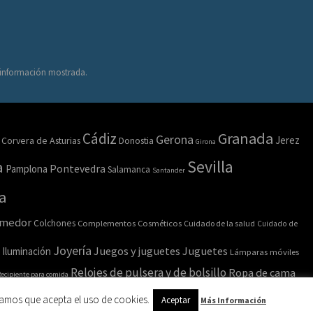
a información mostrada.
Granada
Cádiz
Gerona
Jerez
Corvera de Asturias
Donostia
Girona
Sevilla
a
Pamplona
Pontevedra
Salamanca
Santander
a
omedor
Colchones
Complementos
Cosméticos
Cuidado de la salud
Cuidado de
Joyería
Juegos y juguetes
Juguetes
Iluminación
Lámparas móviles
Relojes de pulsera y de bolsillo
Ropa de cama
ecipiente para comida
amos que acepta el uso de cookies.
Aceptar
Más Información