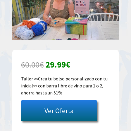
El
El
60.00
€
29.99
€
precio
precio
Taller «»Crea tu bolso personalizado con tu
inicial»» con barra libre de vino para 1 o 2,
original
actual
ahorra hasta un 51%
era:
es:
Ver Oferta
60.00€.
29.99€.