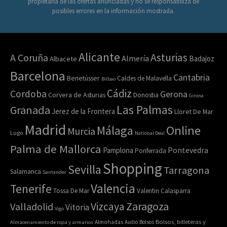
propietaria de las ofertas anunciadas y no se responsabiliza de
posibles errores en la información mostrada.
Alicante
Asturias
A Coruña
Almería
Badajoz
Albacete
Barcelona
Cantabria
Benetússer
Caldes de Malavella
Bilbao
Cádiz
Cordoba
Gerona
Corvera de Asturias
Donostia
Girona
Las Palmas
Granada
Jerez de la Frontera
Lloret De Mar
Madrid
Online
Málaga
Murcia
Lugo
National Deal
Palma de Mallorca
Pamplona
Pontevedra
Ponferrada
Shopping
Sevilla
Tarragona
Salamanca
Santander
Valencia
Tenerife
Tossa De Mar
Valentin Calasparra
Zaragoza
Vizcaya
Valladolid
Vitoria
Vigo
Bolsos, billeteras y
Almacenamiento de ropa y armarios
Almohadas
Audio
Bolsos