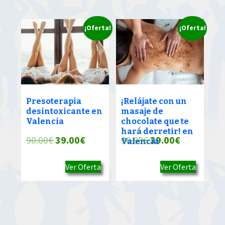
90.00€.
39.00€.
90.00€.
39.00€.
¡Oferta!
¡Oferta!
Presoterapia
¡Relájate con un
desintoxicante en
masaje de
Valencia
chocolate que te
hará derretir! en
El
El
El
El
90.00
€
39.00
€
90.00
€
39.00
€
Valencia
precio
precio
precio
precio
Ver Oferta
Ver Oferta
original
actual
original
actual
era:
es:
era:
es:
90.00€.
39.00€.
90.00€.
39.00€.