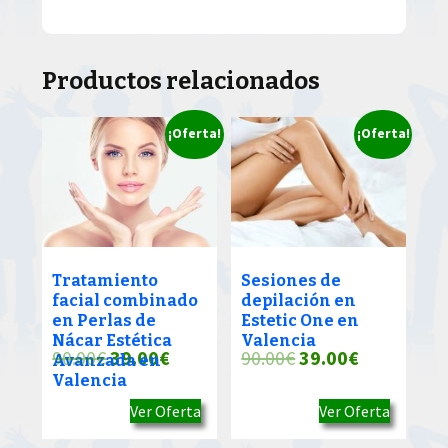
Productos relacionados
¡Oferta!
¡Oferta!
Tratamiento
Sesiones de
facial combinado
depilación en
en Perlas de
Estetic One en
Nácar Estética
Valencia
El
El
El
El
90.00
€
39.00
€
90.00
€
39.00
€
Avanzada en
Valencia
precio
precio
precio
precio
Ver Oferta
Ver Oferta
original
actual
original
actual
era:
es:
era:
es: