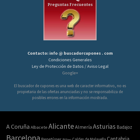
Preguntas Frecuentes
Contacto: info @ buscadorcupones . com
Condiciones Generales
Ley de Protección de Datos / Aviso Legal
Google+
El buscador de cupones es una web de caracter informativo, no es
propietaria de las ofertas anunciadas y no se responsabiliza de
posibles errores en la información mostrada.
Alicante
Asturias
A Coruña
Almería
Badajoz
Albacete
Barcelona
Cantabria
Benetússer
Caldes de Malavella
Bilbao