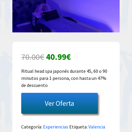
El
El
70.00
€
40.99
€
precio
precio
Ritual head spa japonés durante 45, 60 o 90
minutos para 1 persona, con hasta un 47%
original
actual
de descuento
era:
es:
Ver Oferta
70.00€.
40.99€.
Categoría:
Experiencias
Etiqueta:
Valencia