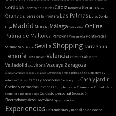
Cádiz
Cordoba
Gerona
Corvera de Asturias
Donostia
Girona
Las Palmas
Granada
Jerez de la Frontera
Lloret De Mar
Madrid
Online
Málaga
Murcia
Lugo
National Deal
Palma de Mallorca
Pamplona
Pontevedra
Ponferrada
Shopping
Sevilla
Tarragona
Salamanca
Santander
Valencia
Tenerife
Tossa De Mar
Valentin Calasparra
Zaragoza
Vizcaya
Valladolid
Vitoria
Vigo
Bolsos, billeteras y
Almacenamiento de ropa y armarios
Almohadas
Audio
Bolsos
Casa y jardín
Camas y accesorios
estuches
Calzado
Camisas y tops
Cocina y comedor
Colchones
Complementos
Cosméticos
Cuidado de la
Cuidado personal
Decoración
salud
Cuidado de los pies
Electrodomésticos
Electrónica
Equipo de sonido
Experiencias
Herramientas y utensilios de cocina