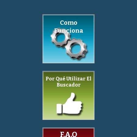
Como
Funciona
Por Qué Utilizar El
Buscador
F.A.Q