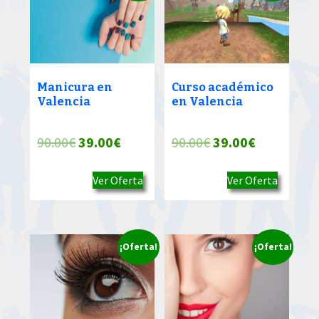
Manicura en
Curso académico
Valencia
en Valencia
El
El
El
El
90.00
€
39.00
€
90.00
€
39.00
€
precio
precio
precio
precio
Ver Oferta
Ver Oferta
original
actual
original
actual
era:
es:
era:
es:
90.00€.
39.00€.
90.00€.
39.00€.
¡Oferta!
¡Oferta!