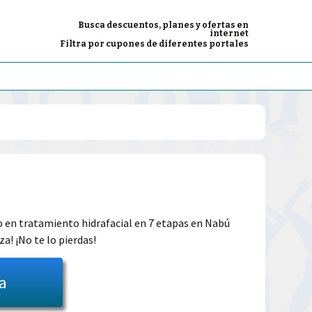
Busca descuentos, planes y ofertas en
internet
Filtra por cupones de diferentes portales
El
precio
 en tratamiento hidrafacial en 7 etapas en Nabú
za! ¡No te lo pierdas!
l
actual
es:
ta
34.99€.