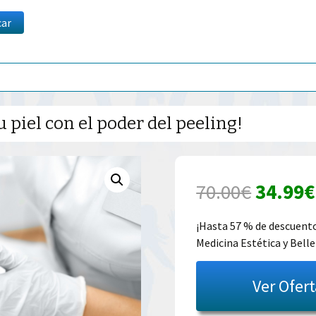
car
 piel con el poder del peeling!
El
70.00
€
34.99
€
precio
¡Hasta 57 % de descuento
Medicina Estética y Belle
origina
era:
Ver Ofer
70.00€.