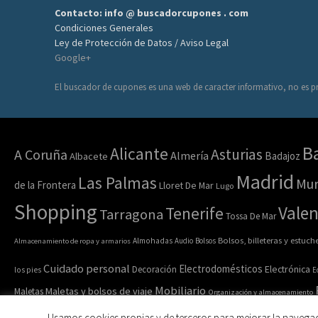
Contacto: info @ buscadorcupones . com
Condiciones Generales
Ley de Protección de Datos / Aviso Legal
Google+
El buscador de cupones es una web de caracter informativo, no es pr
B
Alicante
Asturias
A Coruña
Almería
Badajoz
Albacete
Madrid
Las Palmas
Mur
de la Frontera
Lloret De Mar
Lugo
Shopping
Valen
Tenerife
Tarragona
Tossa De Mar
Bolsos, billeteras y estuch
Almacenamiento de ropa y armarios
Almohadas
Audio
Bolsos
Cuidado personal
Electrodomésticos
Electrónica
Decoración
los pies
E
Mobiliario
Maletas y bolsos de viaje
Maletas
Organización y almacenamiento
Ropa y acc
Ropa de casa
Ropa interior y calcetines
Ropa deportiva
Usamos cookies propias y de terceros para mejorar la navega