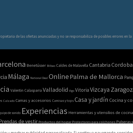
opietaria de las ofertas anunciadas y no se responsabiliza de posibles errores en l
arcelona
Cordoba
Cantabria
Benetússer
Caldes de Malavella
Bilbao
Online
Málaga
Palma de Mallorca
cia
Pamp
National Deal
cia
Zaragoz
Vizcaya
Valladolid
Vitoria
Valentin Calasparra
Vigo
Casa y jardín
Cocina y c
Camas y accesorios
es
Calzado
Camisas y tops
Experiencias
Herramientas y utensilios de cocina
quipo de sonido
Prendas de vestir
Pulseras
Productos del hogar
Protectores para colchones
R
esorios
Salud y belleza
Sofás
Sombreros
ción y mostrar publicidad personalizada. Si continua navegando consider