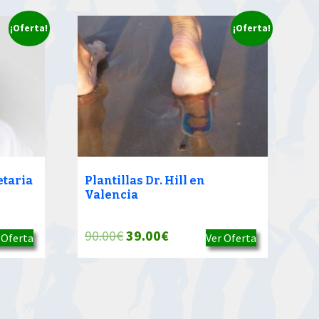
¡Oferta!
¡Oferta!
etaria
Plantillas Dr. Hill en
Valencia
El
El
90.00
€
39.00
€
 Oferta
Ver Oferta
precio
precio
original
actual
era:
es: