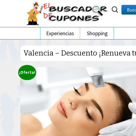
Buscar
Bus
por:
Ir
Experiencias
Shopping
al
contenido
Valencia – Descuento ¡Renueva tu
¡Oferta!