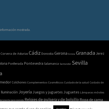
a información mostrada.
Granada
Cádiz
Gerona
Jerez
Corvera de Asturias
Donostia
Girona
Sevilla
lona
Pontevedra
Ponferrada
Salamanca
Santander
a
omedor
Colchones
Complementos
Cosméticos
Cuidado de la salud
Cuidado de
Joyería
Juegos y juguetes
Juguetes
Iluminación
Lámparas móviles
Relojes de pulsera y de bolsillo
Ropa de cama
ecipiente para comida
amos que acepta el uso de cookies.