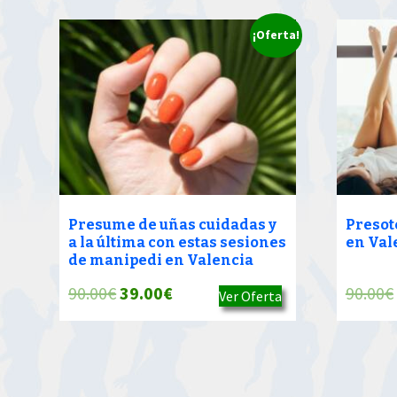
¡Oferta!
Presume de uñas cuidadas y
Presot
a la última con estas sesiones
en Val
de manipedi en Valencia
El
El
90.00
€
39.00
€
90.00
€
Ver Oferta
precio
precio
original
actual
era:
es: