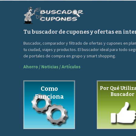
90.00€.
39.00€.
Tu buscador de cupones y ofertas en inte
Buscador, comparador y filtrado de ofertas y cupones en pla
tu ciudad, viajes y productos. El buscador ideal para todo se
de portales de compra en grupo y smart shopping.
Ahorro / Noticias / Artículos
Como
Por Qué Utiliza
Buscador
Funciona