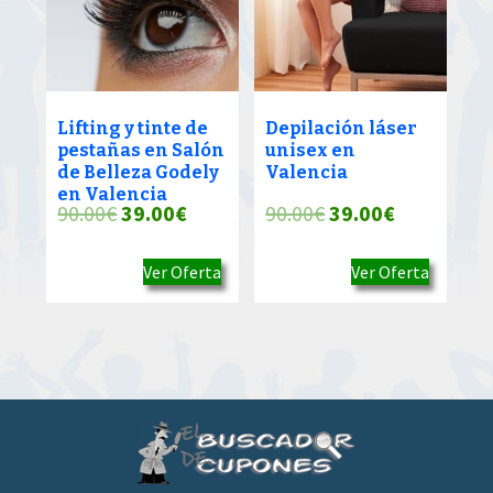
Lifting y tinte de
Depilación láser
pestañas en Salón
unisex en
de Belleza Godely
Valencia
en Valencia
El
El
El
El
90.00
€
39.00
€
90.00
€
39.00
€
precio
precio
precio
precio
Ver Oferta
Ver Oferta
original
actual
original
actual
era:
es:
era:
es:
90.00€.
39.00€.
90.00€.
39.00€.