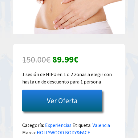
El
El
150.00
€
89.99
€
precio
precio
1 sesión de HIFU en 1 o 2 zonas a elegir con
hasta un de descuento para 1 persona
original
actual
era:
es:
Ver Oferta
150.00€.
89.99€.
Categoría:
Experiencias
Etiqueta:
Valencia
Marca:
HOLLYWOOD BODY&FACE