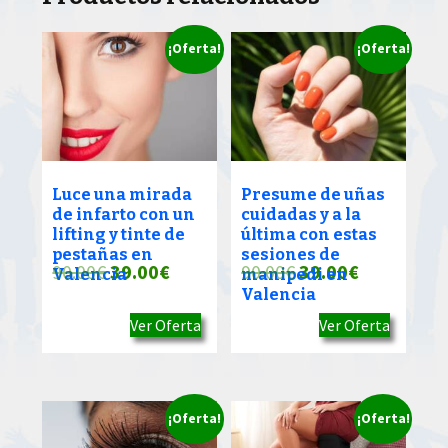
¡Oferta!
¡Oferta!
Luce una mirada
Presume de uñas
de infarto con un
cuidadas y a la
lifting y tinte de
última con estas
pestañas en
sesiones de
El
El
El
El
90.00
€
39.00
€
90.00
€
39.00
€
Valencia
manipedi en
Valencia
precio
precio
precio
precio
Ver Oferta
Ver Oferta
original
actual
original
actual
era:
es:
era:
es:
90.00€.
39.00€.
90.00€.
39.00€.
¡Oferta!
¡Oferta!