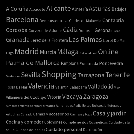
Alicante
Asturias
A Coruña
Almería
Badajoz
Albacete
Barcelona
Cantabria
Benetússer
Caldes de Malavella
Bilbao
Cádiz
Cordoba
Gerona
Corvera de Asturias
Donostia
Girona
Las Palmas
Granada
Jerez de la Frontera
Lloret De Mar
Madrid
Online
Málaga
Murcia
Lugo
National Deal
Palma de Mallorca
Pamplona
Pontevedra
Ponferrada
Shopping
Sevilla
Tenerife
Tarragona
Santander
Valencia
Valladolid
Tossa De Mar
Valentin Calasparra
Vigo
Zaragoza
Vizcaya
Vitoria
Villanueva del Arzobispo
Bolsos, billeteras y
Almacenamiento de ropa y armarios
Almohadas
Audio
Bolsos
Casa y jardín
Camas y accesorios
estuches
Calzado
Camisas y tops
Cocina y comedor
Colchones
Complementos
Cosméticos
Cuidado de la
Cuidado personal
Decoración
salud
Cuidado de los pies