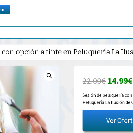
car
con opción a tinte en Peluquería La Ilus
El
22.00
€
14.99
€
precio
Sesión de peluquería con
Peluquería La Ilusión de 
origina
era:
Ver Ofer
22.00€.