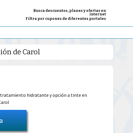
Busca descuentos, planes y ofertas en
internet
Filtra por cupones de diferentes portales
ión de Carol
El
precio
 tratamiento hidratante y opción a tinte en
Carol
l
actual
es:
ta
14.99€.