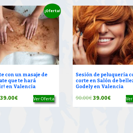
¡Oferta!
ate con un masaje de
Sesión de peluquería c
ate que te hará
corte en Salón de belle
ir! en Valencia
Godely en Valencia
El
El
El
El
39.00
€
90.00
€
39.00
€
Ver Oferta
Ver
precio
precio
precio
precio
original
actual
original
actual
era:
es:
era:
es:
90.00€.
39.00€.
90.00€.
39.00€.