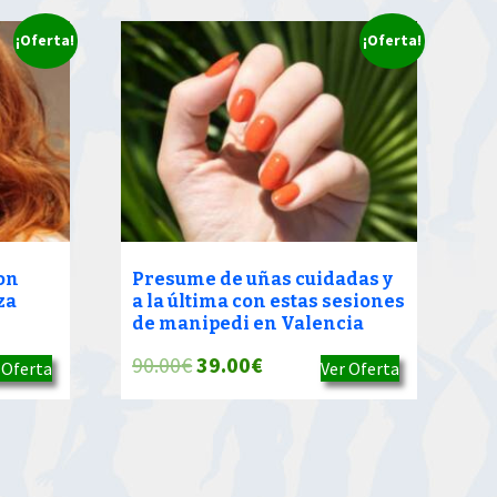
¡Oferta!
¡Oferta!
on
Presume de uñas cuidadas y
za
a la última con estas sesiones
de manipedi en Valencia
El
El
90.00
€
39.00
€
 Oferta
Ver Oferta
precio
precio
original
actual
era:
es:
90.00€.
39.00€.