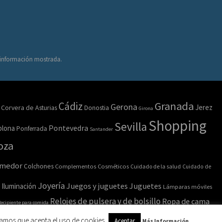
a información mostrada.
Granada
Cádiz
Gerona
Jerez
Corvera de Asturias
Donostia
Girona
Shopping
Sevilla
lona
Pontevedra
Ponferrada
Santander
oza
omedor
Colchones
Complementos
Cosméticos
Cuidado de la salud
Cuidado de
Joyería
Juegos y juguetes
Juguetes
Iluminación
Lámparas móviles
Relojes de pulsera y de bolsillo
Ropa de cama
ecipiente para comida
amos que acepta el uso de cookies.
Aceptar
Más Información