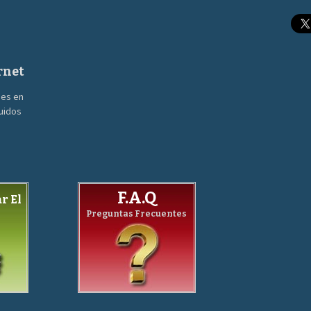
rnet
nes en
guidos
F.A.Q
r El
Preguntas Frecuentes