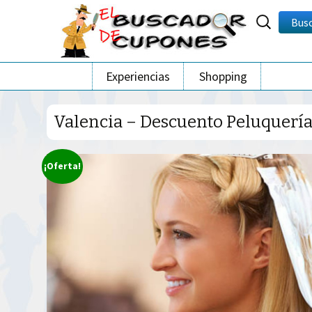
Buscar
Bus
por:
Ir
Experiencias
Shopping
al
contenido
Valencia – Descuento Peluquería 
¡Oferta!