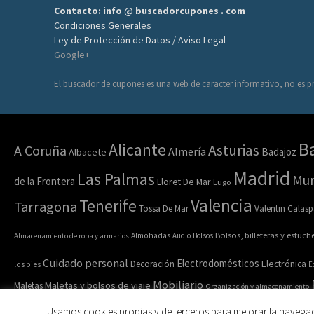
Contacto: info @ buscadorcupones . com
Condiciones Generales
Ley de Protección de Datos / Aviso Legal
Google+
El buscador de cupones es una web de caracter informativo, no es pr
B
Alicante
Asturias
A Coruña
Almería
Badajoz
Albacete
Madrid
Las Palmas
Mur
de la Frontera
Lloret De Mar
Lugo
Valencia
Tenerife
Tarragona
Tossa De Mar
Valentin Calasp
Bolsos, billeteras y estuch
Almacenamiento de ropa y armarios
Almohadas
Audio
Bolsos
Cuidado personal
Electrodomésticos
Electrónica
Decoración
los pies
E
Mobiliario
Maletas y bolsos de viaje
Maletas
Organización y almacenamiento
Ropa y acc
Ropa de casa
Ropa interior y calcetines
Ropa deportiva
Usamos cookies propias y de terceros para mejorar la navega