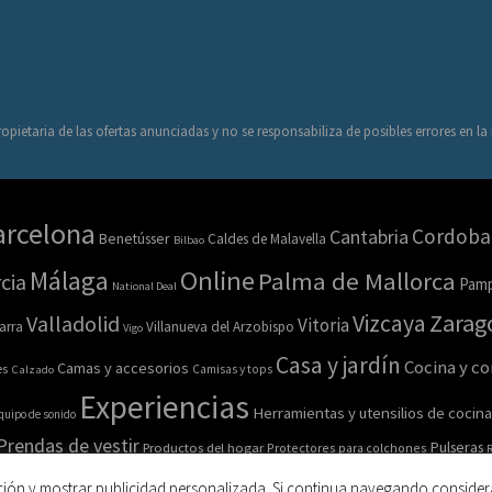
opietaria de las ofertas anunciadas y no se responsabiliza de posibles errores en l
arcelona
Cordoba
Cantabria
Benetússer
Caldes de Malavella
Bilbao
Online
Málaga
Palma de Mallorca
cia
Pamp
National Deal
Zarag
Vizcaya
Valladolid
Vitoria
arra
Villanueva del Arzobispo
Vigo
Casa y jardín
Cocina y c
Camas y accesorios
es
Calzado
Camisas y tops
Experiencias
Herramientas y utensilios de cocina
quipo de sonido
Prendas de vestir
Pulseras
Productos del hogar
Protectores para colchones
R
esorios
Salud y belleza
Sofás
Sombreros
ción y mostrar publicidad personalizada. Si continua navegando consider