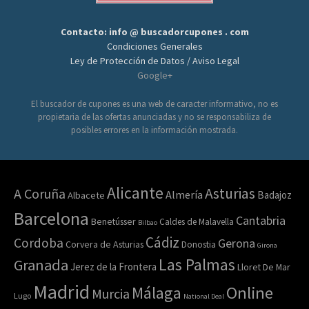
Contacto: info @ buscadorcupones . com
Condiciones Generales
Ley de Protección de Datos / Aviso Legal
Google+
El buscador de cupones es una web de caracter informativo, no es
propietaria de las ofertas anunciadas y no se responsabiliza de
posibles errores en la información mostrada.
Alicante
Asturias
A Coruña
Almería
Badajoz
Albacete
Barcelona
Cantabria
Benetússer
Caldes de Malavella
Bilbao
Cádiz
Cordoba
Gerona
Corvera de Asturias
Donostia
Girona
Las Palmas
Granada
Jerez de la Frontera
Lloret De Mar
Madrid
Online
Málaga
Murcia
Lugo
National Deal