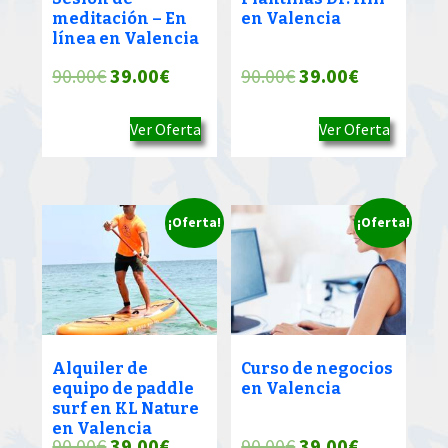
meditación – En
en Valencia
línea en Valencia
El
El
El
El
90.00
€
39.00
€
90.00
€
39.00
€
precio
precio
precio
precio
Ver Oferta
Ver Oferta
original
actual
original
actual
era:
es:
era:
es:
90.00€.
39.00€.
90.00€.
39.00€.
¡Oferta!
¡Oferta!
Alquiler de
Curso de negocios
equipo de paddle
en Valencia
surf en KL Nature
en Valencia
El
El
El
El
90.00
€
39.00
€
90.00
€
39.00
€