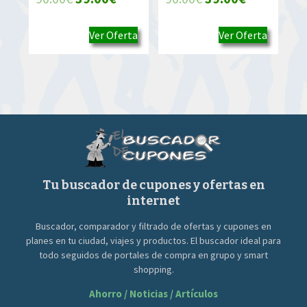
precio
precio
precio
precio
Ver Oferta
Ver Oferta
original
actual
original
actual
era:
es:
era:
es:
90.00€.
39.00€.
90.00€.
39.00€.
Tu buscador de cupones y ofertas en
internet
Buscador, comparador y filtrado de ofertas y cupones en
planes en tu ciudad, viajes y productos. El buscador ideal para
todo seguidos de portales de compra en grupo y smart
shopping.
Ahorro / Noticias / Artículos