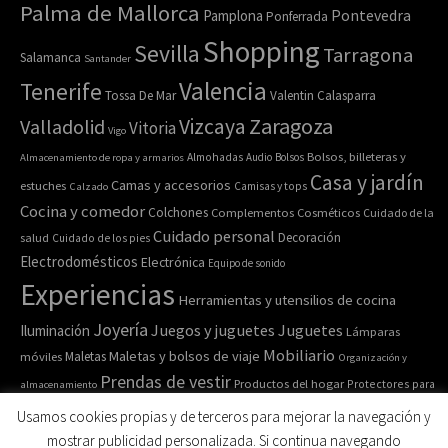
Palma de Mallorca
Pamplona
Pontevedra
Ponferrada
Shopping
Sevilla
Tarragona
Salamanca
Santander
Valencia
Tenerife
Tossa De Mar
Valentin Calasparra
Zaragoza
Vizcaya
Valladolid
Vitoria
Vigo
Bolsos, billeteras y
Almacenamiento de ropa y armarios
Almohadas
Audio
Bolsos
Casa y jardín
Camas y accesorios
estuches
Calzado
Camisas y tops
Cocina y comedor
Colchones
Complementos
Cosméticos
Cuidado de la
Cuidado personal
Decoración
salud
Cuidado de los pies
Electrodomésticos
Electrónica
Equipo de sonido
Experiencias
Herramientas y utensilios de cocina
Joyería
Juegos y juguetes
Juguetes
Iluminación
Lámparas
Mobiliario
Maletas y bolsos de viaje
Maletas
móviles
Organización y
Prendas de vestir
Productos del hogar
Protectores para
almacenamiento
Relojes de pulsera y de
Pulseras
colchones
Recipiente para comida
Usamos cookies propias y de terceros para mejorar la navegación y
bolsillo
Ropa de cama
Ropa de casa
Ropa interior y
Ropa deportiva
mostrar publicidad personalizada. Si continua navegando