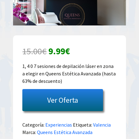
El
El
15.00
€
9.99
€
precio
precio
1, 4 0 7 sesiones de depilación láser en zona
a elegir en Queens Estética Avanzada (hasta
original
actual
63% de descuento)
era:
es:
Ver Oferta
15.00€.
9.99€.
Categoría:
Experiencias
Etiqueta:
Valencia
Marca:
Queens Estética Avanzada