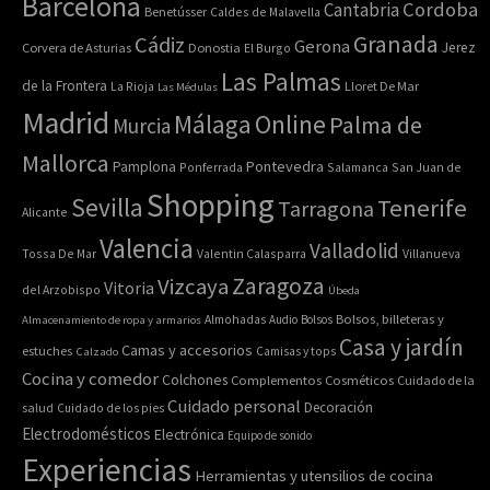
Barcelona
Cordoba
Cantabria
Benetússer
Caldes de Malavella
Granada
Cádiz
Gerona
Jerez
Corvera de Asturias
Donostia
El Burgo
Las Palmas
de la Frontera
La Rioja
Lloret De Mar
Las Médulas
Madrid
Online
Málaga
Palma de
Murcia
Mallorca
Pontevedra
Pamplona
Ponferrada
Salamanca
San Juan de
Shopping
Sevilla
Tenerife
Tarragona
Alicante
Valencia
Valladolid
Tossa De Mar
Valentin Calasparra
Villanueva
Zaragoza
Vizcaya
Vitoria
del Arzobispo
Úbeda
Bolsos, billeteras y
Almacenamiento de ropa y armarios
Almohadas
Audio
Bolsos
Casa y jardín
Camas y accesorios
estuches
Calzado
Camisas y tops
Cocina y comedor
Colchones
Complementos
Cosméticos
Cuidado de la
Cuidado personal
Decoración
salud
Cuidado de los pies
Electrodomésticos
Electrónica
Equipo de sonido
Experiencias
Herramientas y utensilios de cocina