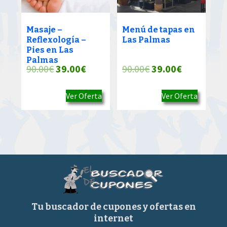
Masaje –
Menú de tapas en
Reflexología –
Las Palmas
Pies en Las
Palmas
El
El
El
El
90.00
€
39.00
€
90.00
€
39.00
€
precio
precio
precio
precio
Ver Oferta
Ver Oferta
original
actual
original
actual
era:
es:
era:
es:
90.00€.
39.00€.
90.00€.
39.00€.
Tu buscador de cupones y ofertas en
internet