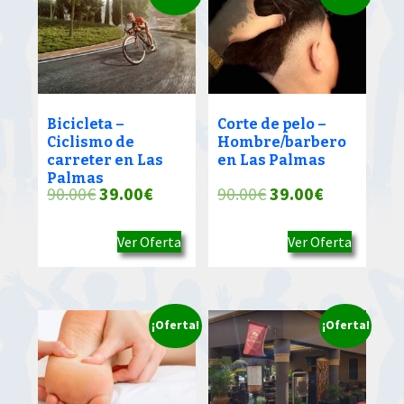
Bicicleta –
Corte de pelo –
Ciclismo de
Hombre/barbero
carreter en Las
en Las Palmas
Palmas
El
El
El
El
90.00
€
39.00
€
90.00
€
39.00
€
precio
precio
precio
precio
Ver Oferta
Ver Oferta
original
actual
original
actual
era:
es:
era:
es:
90.00€.
39.00€.
90.00€.
39.00€.
¡Oferta!
¡Oferta!