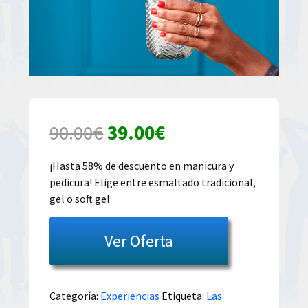
El
El
90.00
€
39.00
€
precio
precio
¡Hasta 58% de descuento en manicura y
pedicura! Elige entre esmaltado tradicional,
original
actual
gel o soft gel
era:
es:
Ver Oferta
90.00€.
39.00€.
Categoría:
Experiencias
Etiqueta:
Las