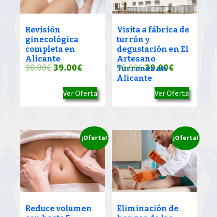
Revisión
Visita a fábrica de
ginecológica
turrón y
completa en
degustación en El
Alicante
Artesano
El
El
El
El
90.00
€
39.00
€
90.00
€
39.00
€
Turrones en
Alicante
precio
precio
precio
precio
Ver Oferta
Ver Oferta
original
actual
original
actual
era:
es:
era:
es:
90.00€.
39.00€.
90.00€.
39.00€.
¡Oferta!
¡Oferta!
Reduce volumen
Eliminación de