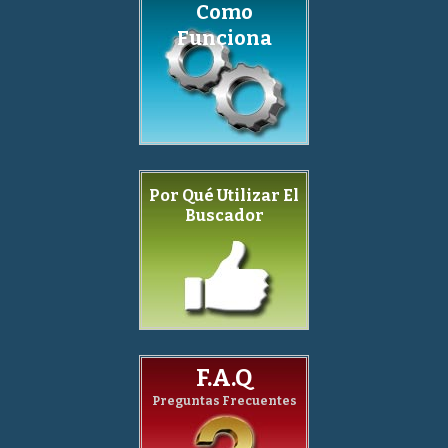
Como
Funciona
Por Qué Utilizar El
Buscador
F.A.Q
Preguntas Frecuentes