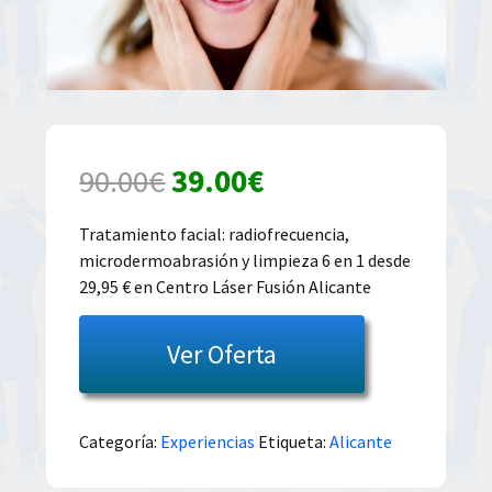
El
El
90.00
€
39.00
€
precio
precio
Tratamiento facial: radiofrecuencia,
microdermoabrasión y limpieza 6 en 1 desde
original
actual
29,95 € en Centro Láser Fusión Alicante
era:
es:
Ver Oferta
90.00€.
39.00€.
Categoría:
Experiencias
Etiqueta:
Alicante