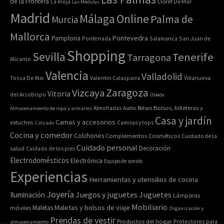
de la Frontera
La Rioja
Lloret De Mar
Las Médulas
Madrid
Online
Málaga
Palma de
Murcia
Mallorca
Pontevedra
Pamplona
Ponferrada
Salamanca
San Juan de
Shopping
Sevilla
Tenerife
Tarragona
Alicante
Valencia
Valladolid
Tossa De Mar
Valentin Calasparra
Villanueva
Zaragoza
Vizcaya
Vitoria
del Arzobispo
Úbeda
Bolsos, billeteras y
Almacenamiento de ropa y armarios
Almohadas
Audio
Bolsos
Casa y jardín
Camas y accesorios
estuches
Calzado
Camisas y tops
Cocina y comedor
Colchones
Complementos
Cosméticos
Cuidado de la
Cuidado personal
Decoración
salud
Cuidado de los pies
Electrodomésticos
Electrónica
Equipo de sonido
Experiencias
Herramientas y utensilios de cocina
Joyería
Juegos y juguetes
Juguetes
Iluminación
Lámparas
Mobiliario
Maletas y bolsos de viaje
Maletas
móviles
Organización y
Prendas de vestir
Productos del hogar
Protectores para
almacenamiento