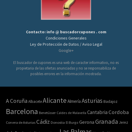
Contacto: info @ buscadorcupones . com
Condiciones Generales
Ley de Protección de Datos / Aviso Legal
Google+
El buscador de cupones es una web de caracter informativo, no es
propietaria de las ofertas anunciadas y no se responsabiliza de
posibles errores en la información mostrada.
Alicante
Asturias
A Coruña
Almería
Albacete
Badajoz
Barcelona
Cordoba
Cantabria
Benetússer
Caldes de Malavella
Granada
Cádiz
Gerona
Jerez
Corvera de Asturias
Donostia
El Burgo
Las Palmas