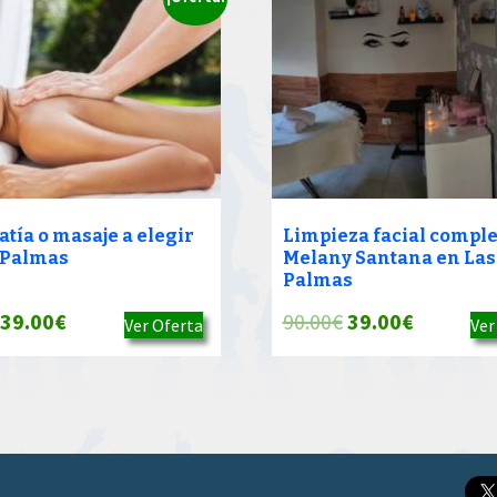
atía o masaje a elegir
Limpieza facial comple
 Palmas
Melany Santana en Las
Palmas
El
El
El
El
39.00
€
90.00
€
39.00
€
Ver Oferta
Ver
precio
precio
precio
precio
original
actual
original
actual
era:
es:
era:
es:
90.00€.
39.00€.
90.00€.
39.00€.