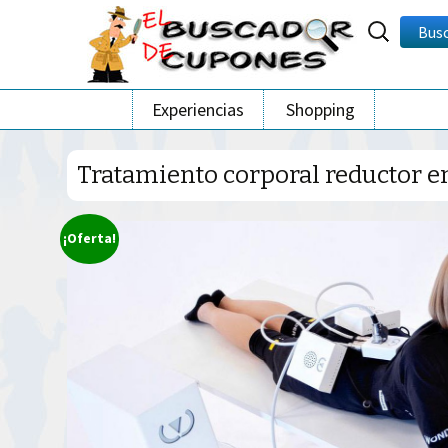
Buscar
Bus
por:
Ir
Experiencias
Shopping
al
contenido
Tratamiento corporal reductor en
¡Oferta!