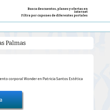
Busca descuentos, planes y ofertas en
internet
Filtra por cupones de diferentes portales
Las Palmas
El
precio
iento corporal Wonder en Patricia Santos Estética
l
actual
es:
ta
39.00€.