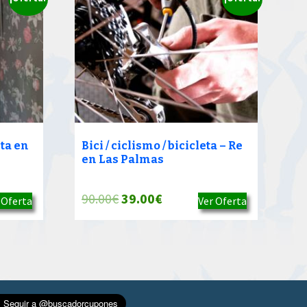
ta en
Bici / ciclismo / bicicleta – Re
en Las Palmas
El
El
90.00
€
39.00
€
 Oferta
Ver Oferta
precio
precio
original
actual
era:
es:
90.00€.
39.00€.