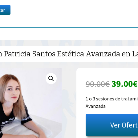
car
 Patricia Santos Estética Avanzada en 
El
90.00
€
39.00
€
precio
1 o 3 sesiones de tratam
Avanzada
origina
era:
Ver Ofer
90.00€.