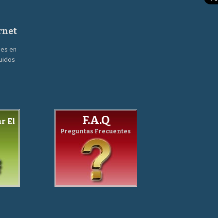
rnet
nes en
guidos
F.A.Q
r El
Preguntas Frecuentes