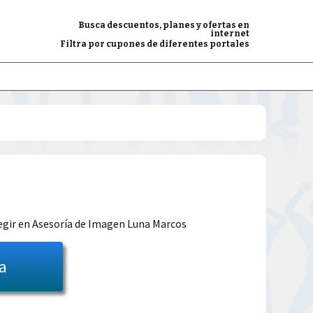
Busca descuentos, planes y ofertas en
internet
Filtra por cupones de diferentes portales
El
precio
egir en Asesoría de Imagen Luna Marcos
l
actual
ta
es:
39.00€.