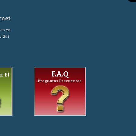
rnet
nes en
guidos
F.A.Q
r El
Preguntas Frecuentes