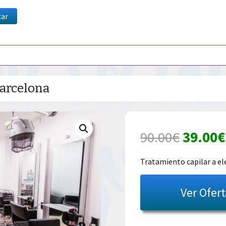
car
Barcelona
El
90.00
€
39.00
€
precio
Tratamiento capilar a el
origina
Ver Ofer
era:
90.00€.