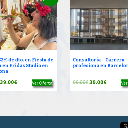
2% de dto. en Fiesta de
Consultoría – Carrera
a en Fridas Studio en
profesiona en Barcelo
ona
El
El
El
El
39.00
€
90.00
€
39.00
€
Ver Oferta
Ver
precio
precio
precio
precio
original
actual
original
actual
era:
es:
era:
es:
90.00€.
39.00€.
90.00€.
39.00€.