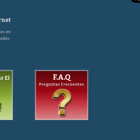
rnet
nes en
guidos
F.A.Q
r El
Preguntas Frecuentes