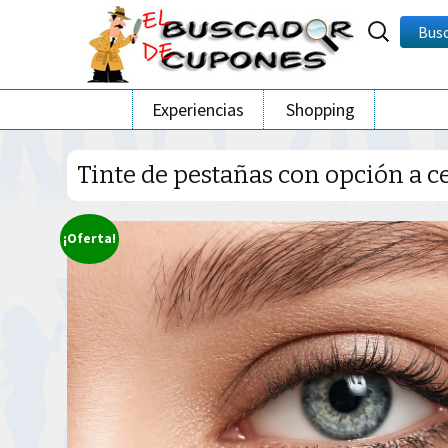
Buscar
Bus
por:
Ir
Experiencias
Shopping
al
contenido
Tinte de pestañas con opción a ce
¡Oferta!