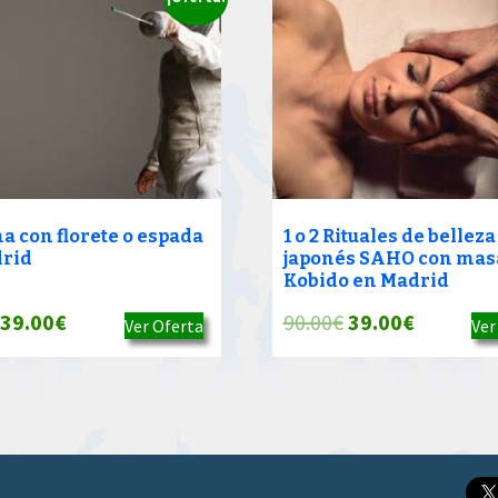
a con florete o espada
1 o 2 Rituales de belleza
rid
japonés SAHO con mas
Kobido en Madrid
El
El
El
El
39.00
€
90.00
€
39.00
€
Ver Oferta
Ver
precio
precio
precio
precio
original
actual
original
actual
era:
es:
era:
es:
90.00€.
39.00€.
90.00€.
39.00€.