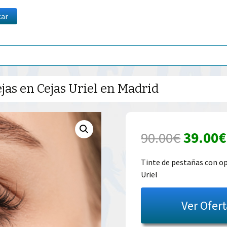
car
jas en Cejas Uriel en Madrid
El
90.00
€
39.00
€
precio
Tinte de pestañas con opc
Uriel
origina
era:
Ver Ofer
90.00€.