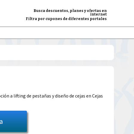
Busca descuentos, planes y ofertas en
internet
Filtra por cupones de diferentes portales
El
precio
ión a lifting de pestañas y diseño de cejas en Cejas
l
actual
es:
ta
39.00€.