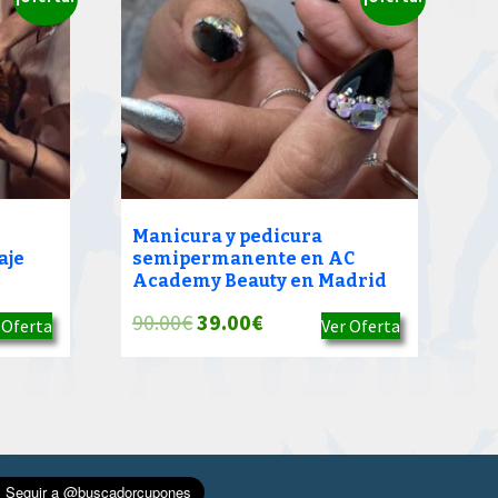
Manicura y pedicura
aje
semipermanente en AC
Academy Beauty en Madrid
El
El
90.00
€
39.00
€
 Oferta
Ver Oferta
precio
precio
original
actual
era:
es:
90.00€.
39.00€.