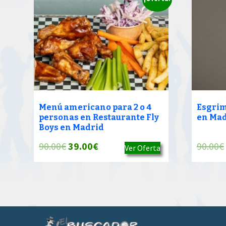
Menú americano para 2 o 4
Esgrim
personas en Restaurante Fly
en Mad
Boys en Madrid
El
El
90.00
€
39.00
€
90.00
€
Ver Oferta
precio
precio
original
actual
era:
es:
90.00€.
39.00€.