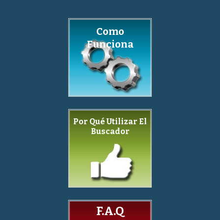
Como
Funciona
Por Qué Utilizar El
Buscador
F.A.Q