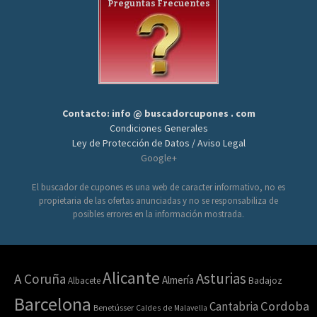
Preguntas Frecuentes
Contacto: info @ buscadorcupones . com
Condiciones Generales
Ley de Protección de Datos / Aviso Legal
Google+
El buscador de cupones es una web de caracter informativo, no es
propietaria de las ofertas anunciadas y no se responsabiliza de
posibles errores en la información mostrada.
Alicante
Asturias
A Coruña
Almería
Albacete
Badajoz
Barcelona
Cordoba
Cantabria
Benetússer
Caldes de Malavella