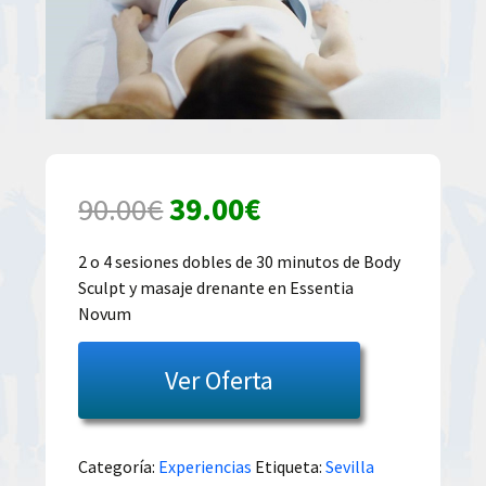
El
El
90.00
€
39.00
€
precio
precio
2 o 4 sesiones dobles de 30 minutos de Body
Sculpt y masaje drenante en Essentia
original
actual
Novum
era:
es:
Ver Oferta
90.00€.
39.00€.
Categoría:
Experiencias
Etiqueta:
Sevilla