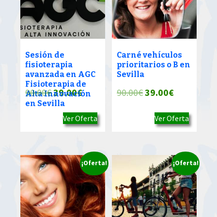
Sesión de
Carné vehículos
fisioterapia
prioritarios o B en
avanzada en AGC
Sevilla
Fisioterapia de
El
El
El
El
90.00
€
39.00
€
90.00
€
39.00
€
Alta Innovación
en Sevilla
precio
precio
precio
precio
Ver Oferta
Ver Oferta
original
actual
original
actual
era:
es:
era:
es:
90.00€.
39.00€.
90.00€.
39.00€.
¡Oferta!
¡Oferta!