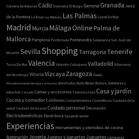
Granada
Cádiz
Gerona
Jerez
Corvera de Asturias
Donostia
El Burgo
Las Palmas
de la Frontera
La Rioja
Lloret De Mar
Las Médulas
Madrid
Online
Málaga
Palma de
Murcia
Mallorca
Pontevedra
Pamplona
Ponferrada
Salamanca
San Juan de
Shopping
Sevilla
Tenerife
Tarragona
Alicante
Valencia
Valladolid
Tossa De Mar
Valentin Calasparra
Villanueva
Zaragoza
Vizcaya
Vitoria
del Arzobispo
Úbeda
Bolsos, billeteras y
Almacenamiento de ropa y armarios
Almohadas
Audio
Bolsos
Casa y jardín
Camas y accesorios
estuches
Calzado
Camisas y tops
Cocina y comedor
Colchones
Complementos
Cosméticos
Cuidado de la
Cuidado personal
Decoración
salud
Cuidado de los pies
Electrodomésticos
Electrónica
Equipo de sonido
Experiencias
Herramientas y utensilios de cocina
Joyería
Juegos y juguetes
Juguetes
Iluminación
Lámparas