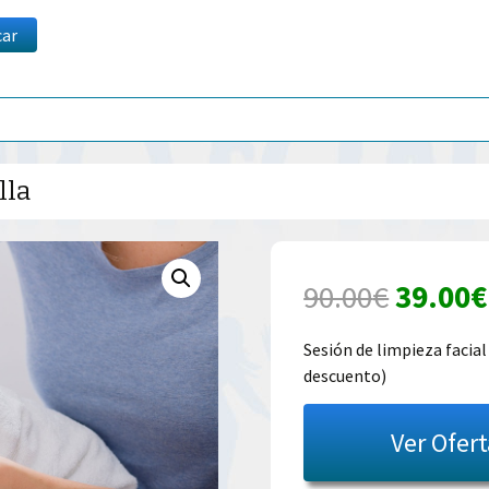
car
lla
El
90.00
€
39.00
€
precio
Sesión de limpieza facia
descuento)
origina
era:
Ver Ofer
90.00€.