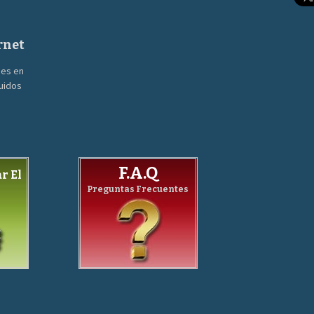
rnet
nes en
guidos
F.A.Q
r El
Preguntas Frecuentes