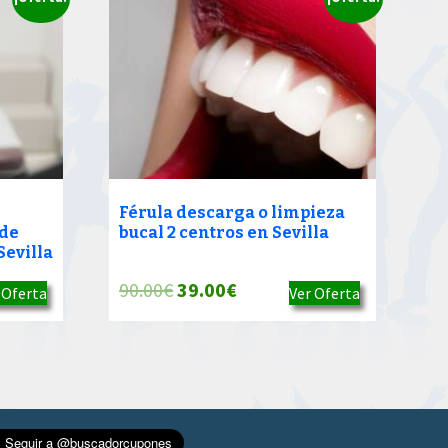
Férula descarga o limpieza
 de
bucal 2 centros en Sevilla
Sevilla
El
El
90.00
€
39.00
€
 Oferta
Ver Oferta
precio
precio
original
actual
era:
es:
90.00€.
39.00€.