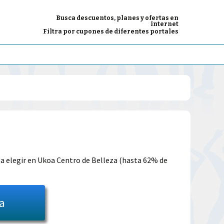
Busca descuentos, planes y ofertas en
internet
Filtra por cupones de diferentes portales
El
precio
l a elegir en Ukoa Centro de Belleza (hasta 62% de
l
actual
es:
ta
39.00€.