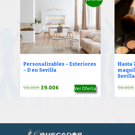
Personalizables – Exteriores
Hasta 
– D en Sevilla
maquil
Sevilla
El
El
90.00
€
39.00
€
90.00
€
Ver Oferta
precio
precio
original
actual
era:
es:
90.00€.
39.00€.