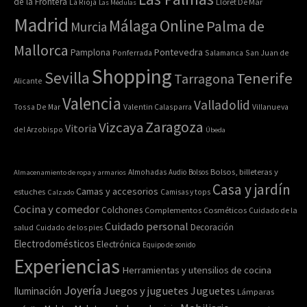
de la Frontera
La Rioja
Lloret De Mar
Las Médulas
Madrid
Online
Málaga
Palma de
Murcia
Mallorca
Pontevedra
Pamplona
Ponferrada
Salamanca
San Juan de
Shopping
Sevilla
Tenerife
Tarragona
Alicante
Valencia
Valladolid
Tossa De Mar
Valentin Calasparra
Villanueva
Zaragoza
Vizcaya
Vitoria
del Arzobispo
Úbeda
Bolsos, billeteras y
Almacenamiento de ropa y armarios
Almohadas
Audio
Bolsos
Casa y jardín
Camas y accesorios
estuches
Calzado
Camisas y tops
Cocina y comedor
Colchones
Complementos
Cosméticos
Cuidado de la
Cuidado personal
Decoración
salud
Cuidado de los pies
Electrodomésticos
Electrónica
Equipo de sonido
Experiencias
Herramientas y utensilios de cocina
Joyería
Juegos y juguetes
Juguetes
Iluminación
Lámparas