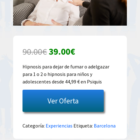
El
El
90.00
€
39.00
€
precio
precio
Hipnosis para dejar de fumar o adelgazar
para 1 o 2 o hipnosis para niños y
original
actual
adolescentes desde 44,99 € en Psiquis
era:
es:
Ver Oferta
90.00€.
39.00€.
Categoría:
Experiencias
Etiqueta:
Barcelona