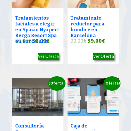
Tratamientos
Tratamiento
faciales a elegir
reductor para
en Spazio Nyxpert
hombre en
Berga Resort Spa
Barcelona
El
El
El
El
90.00
€
39.00
€
90.00
€
39.00
€
en Barcelona
precio
precio
precio
precio
Ver Oferta
Ver Oferta
original
actual
original
actual
era:
es:
era:
es:
90.00€.
39.00€.
90.00€.
39.00€.
¡Oferta!
¡Oferta!
Consultoría –
Caja de