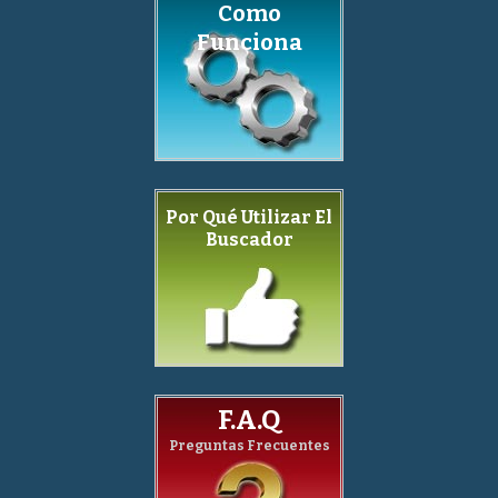
Como
Funciona
Por Qué Utilizar El
Buscador
F.A.Q
Preguntas Frecuentes