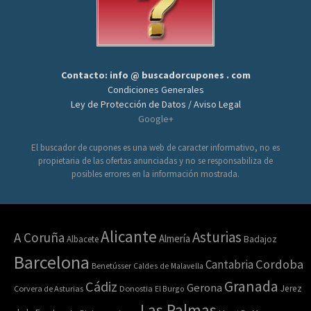
Contacto: info @ buscadorcupones . com
Condiciones Generales
Ley de Protección de Datos / Aviso Legal
Google+
El buscador de cupones es una web de caracter informativo, no es
propietaria de las ofertas anunciadas y no se responsabiliza de
posibles errores en la información mostrada.
Alicante
Asturias
A Coruña
Almería
Albacete
Badajoz
Barcelona
Cordoba
Cantabria
Benetússer
Caldes de Malavella
Granada
Cádiz
Gerona
Jerez
Corvera de Asturias
Donostia
El Burgo
Las Palmas