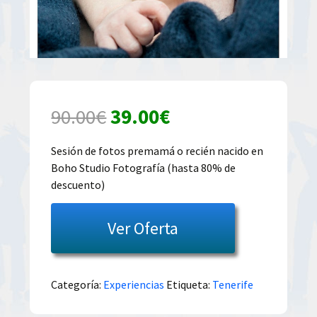
El
El
90.00
€
39.00
€
precio
precio
Sesión de fotos premamá o recién nacido en
Boho Studio Fotografía (hasta 80% de
original
actual
descuento)
era:
es:
Ver Oferta
90.00€.
39.00€.
Categoría:
Experiencias
Etiqueta:
Tenerife