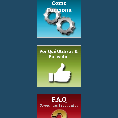
Como
Funciona
Por Qué Utilizar El
Buscador
F.A.Q
Preguntas Frecuentes