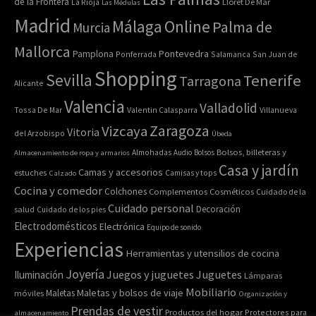
de la Frontera
La Rioja
Lloret De Mar
Las Médulas
Madrid
Online
Málaga
Palma de
Murcia
Mallorca
Pontevedra
Pamplona
Ponferrada
Salamanca
San Juan de
Shopping
Sevilla
Tenerife
Tarragona
Alicante
Valencia
Valladolid
Tossa De Mar
Valentin Calasparra
Villanueva
Zaragoza
Vizcaya
Vitoria
del Arzobispo
Úbeda
Bolsos, billeteras y
Almacenamiento de ropa y armarios
Almohadas
Audio
Bolsos
Casa y jardín
Camas y accesorios
estuches
Calzado
Camisas y tops
Cocina y comedor
Colchones
Complementos
Cosméticos
Cuidado de la
Cuidado personal
Decoración
salud
Cuidado de los pies
Electrodomésticos
Electrónica
Equipo de sonido
Experiencias
Herramientas y utensilios de cocina
Joyería
Juegos y juguetes
Juguetes
Iluminación
Lámparas
Mobiliario
Maletas y bolsos de viaje
Maletas
móviles
Organización y
Prendas de vestir
Productos del hogar
Protectores para
almacenamiento