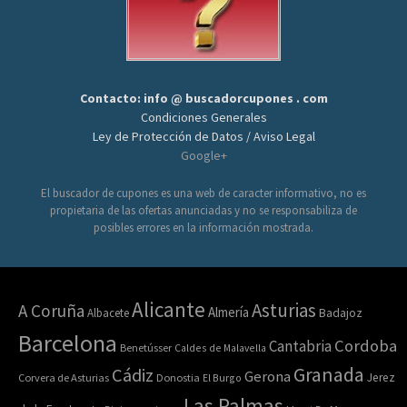
Contacto: info @ buscadorcupones . com
Condiciones Generales
Ley de Protección de Datos / Aviso Legal
Google+
El buscador de cupones es una web de caracter informativo, no es
propietaria de las ofertas anunciadas y no se responsabiliza de
posibles errores en la información mostrada.
Alicante
Asturias
A Coruña
Almería
Albacete
Badajoz
Barcelona
Cordoba
Cantabria
Benetússer
Caldes de Malavella
Granada
Cádiz
Gerona
Jerez
Corvera de Asturias
Donostia
El Burgo
Las Palmas