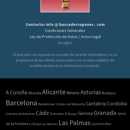
Contacto: info @ buscadorcupones . com
Condiciones Generales
Ley de Protección de Datos / Aviso Legal
Google+
El buscador de cupones es una web de caracter informativo, no es
propietaria de las ofertas anunciadas y no se responsabiliza de
posibles errores en la información mostrada.
Alicante
Asturias
A Coruña
Almería
Albacete
Badajoz
Barcelona
Cordoba
Cantabria
Benetússer
Caldes de Malavella
Granada
Cádiz
Gerona
Jerez
Corvera de Asturias
Donostia
El Burgo
Las Palmas
de la Frontera
La Rioja
Lloret De Mar
Las Médulas