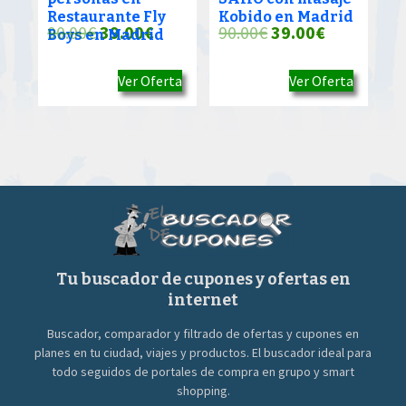
Restaurante Fly
Kobido en Madrid
El
El
El
El
90.00
€
39.00
€
90.00
€
39.00
€
Boys en Madrid
precio
precio
precio
precio
Ver Oferta
Ver Oferta
original
actual
original
actual
era:
es:
era:
es:
90.00€.
39.00€.
90.00€.
39.00€.
Tu buscador de cupones y ofertas en
internet
Buscador, comparador y filtrado de ofertas y cupones en
planes en tu ciudad, viajes y productos. El buscador ideal para
todo seguidos de portales de compra en grupo y smart
shopping.