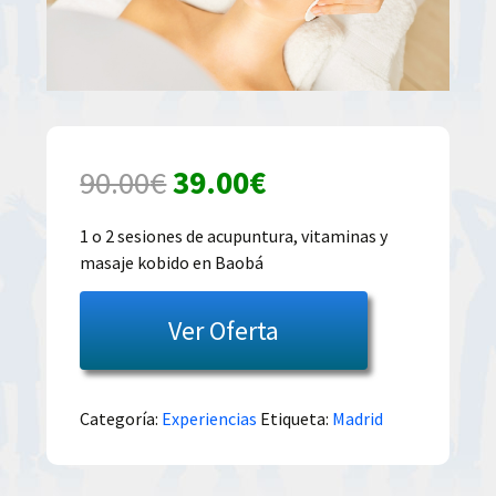
El
El
90.00
€
39.00
€
precio
precio
1 o 2 sesiones de acupuntura, vitaminas y
masaje kobido en Baobá
original
actual
era:
es:
Ver Oferta
90.00€.
39.00€.
Categoría:
Experiencias
Etiqueta:
Madrid