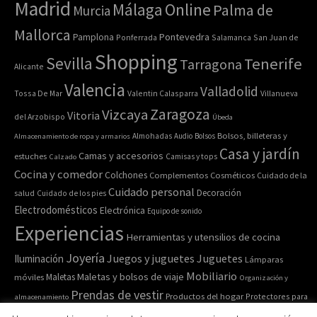
Madrid
Online
Málaga
Palma de
Murcia
Mallorca
Pontevedra
Pamplona
Ponferrada
Salamanca
San Juan de
Shopping
Sevilla
Tenerife
Tarragona
Alicante
Valencia
Valladolid
Tossa De Mar
Valentin Calasparra
Villanueva
Zaragoza
Vizcaya
Vitoria
del Arzobispo
Úbeda
Bolsos, billeteras y
Almacenamiento de ropa y armarios
Almohadas
Audio
Bolsos
Casa y jardín
Camas y accesorios
estuches
Calzado
Camisas y tops
Cocina y comedor
Colchones
Complementos
Cosméticos
Cuidado de la
Cuidado personal
Decoración
salud
Cuidado de los pies
Electrodomésticos
Electrónica
Equipo de sonido
Experiencias
Herramientas y utensilios de cocina
Joyería
Juegos y juguetes
Juguetes
Iluminación
Lámparas
Mobiliario
Maletas y bolsos de viaje
Maletas
móviles
Organización y
Prendas de vestir
Productos del hogar
Protectores para
almacenamiento
Relojes de pulsera y de
Pulseras
colchones
Recipiente para comida