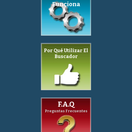
Funciona
Por Qué Utilizar El
Buscador
F.A.Q
Preguntas Frecuentes