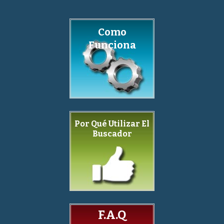
Como
Funciona
Por Qué Utilizar El
Buscador
F.A.Q