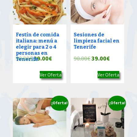
Festín de comida
Sesiones de
italiana: menú a
limpieza facial en
elegir para 2 o 4
Tenerife
personas en
El
El
El
El
90.00
€
39.00
€
90.00
€
39.00
€
Tenerife
precio
precio
precio
precio
Ver Oferta
Ver Oferta
original
actual
original
actual
era:
es:
era:
es:
90.00€.
39.00€.
90.00€.
39.00€.
¡Oferta!
¡Oferta!