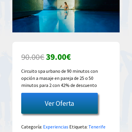
El
El
90.00
€
39.00
€
precio
precio
Circuito spa urbano de 90 minutos con
opción a masaje en pareja de 25 o 50
original
actual
minutos para 2 con 42% de descuento
era:
es:
Ver Oferta
90.00€.
39.00€.
Categoría:
Experiencias
Etiqueta:
Tenerife