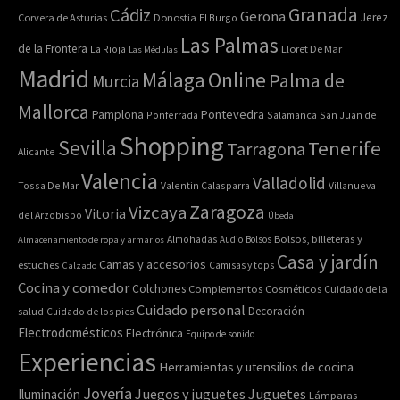
Granada
Cádiz
Gerona
Jerez
Corvera de Asturias
Donostia
El Burgo
Las Palmas
de la Frontera
La Rioja
Lloret De Mar
Las Médulas
Madrid
Online
Málaga
Palma de
Murcia
Mallorca
Pontevedra
Pamplona
Ponferrada
Salamanca
San Juan de
Shopping
Sevilla
Tenerife
Tarragona
Alicante
Valencia
Valladolid
Tossa De Mar
Valentin Calasparra
Villanueva
Zaragoza
Vizcaya
Vitoria
del Arzobispo
Úbeda
Bolsos, billeteras y
Almacenamiento de ropa y armarios
Almohadas
Audio
Bolsos
Casa y jardín
Camas y accesorios
estuches
Calzado
Camisas y tops
Cocina y comedor
Colchones
Complementos
Cosméticos
Cuidado de la
Cuidado personal
Decoración
salud
Cuidado de los pies
Electrodomésticos
Electrónica
Equipo de sonido
Experiencias
Herramientas y utensilios de cocina
Joyería
Juegos y juguetes
Juguetes
Iluminación
Lámparas