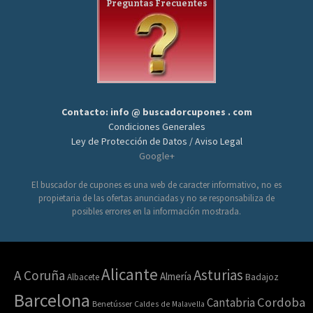
Preguntas Frecuentes
Contacto: info @ buscadorcupones . com
Condiciones Generales
Ley de Protección de Datos / Aviso Legal
Google+
El buscador de cupones es una web de caracter informativo, no es
propietaria de las ofertas anunciadas y no se responsabiliza de
posibles errores en la información mostrada.
Alicante
Asturias
A Coruña
Almería
Albacete
Badajoz
Barcelona
Cordoba
Cantabria
Benetússer
Caldes de Malavella