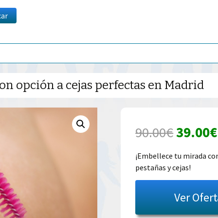
car
 con opción a cejas perfectas en Madrid
El
90.00
€
39.00
€
precio
¡Embellece tu mirada con
pestañas y cejas!
origina
era:
Ver Ofer
90.00€.