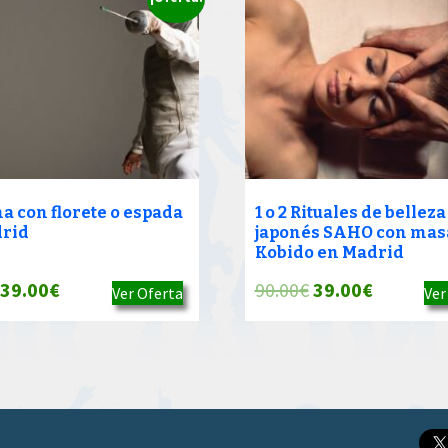
a con florete o espada
1 o 2 Rituales de belleza
rid
japonés SAHO con mas
Kobido en Madrid
El
El
El
El
39.00
€
90.00
€
39.00
€
Ver Oferta
Ver
precio
precio
precio
precio
original
actual
original
actual
era:
es:
era:
es:
90.00€.
39.00€.
90.00€.
39.00€.