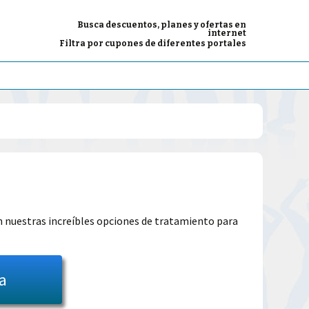
Busca descuentos, planes y ofertas en
internet
Filtra por cupones de diferentes portales
El
precio
 nuestras increíbles opciones de tratamiento para
l
actual
es:
ta
39.00€.