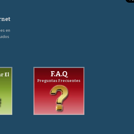
rnet
nes en
guidos
F.A.Q
r El
Preguntas Frecuentes