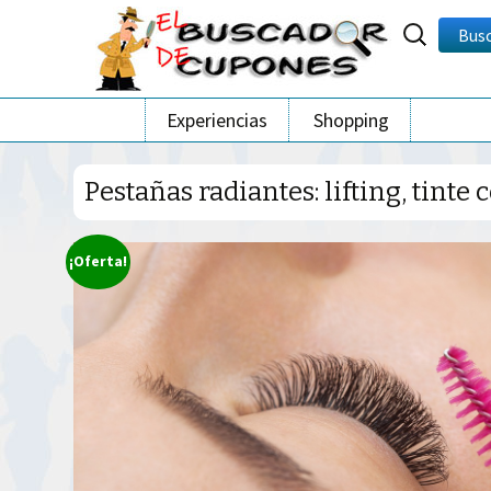
Buscar
Bus
por:
Ir
Experiencias
Shopping
al
contenido
Pestañas radiantes: lifting, tinte
¡Oferta!