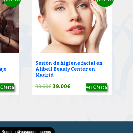
Sesión de higiene facial en
aje
Alibell Beauty Center en
Madrid
El
El
90.00
€
39.00
€
 Oferta
Ver Oferta
precio
precio
original
actual
era:
es:
90.00€.
39.00€.