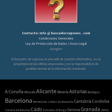
Contacto: info @ buscadorcupones . com
Condiciones Generales
Ley de Protección de Datos / Aviso Legal
Google+
El buscador de cupones es una web de caracter informativo, no es
propietaria de las ofertas anunciadas y no se responsabiliza de
posibles errores en la información mostrada.
Alicante
Asturias
A Coruña
Almería
Albacete
Badajoz
Barcelona
Cordoba
Cantabria
Benetússer
Caldes de Malavella
Granada
Cádiz
Gerona
Jerez
Corvera de Asturias
Donostia
El Burgo