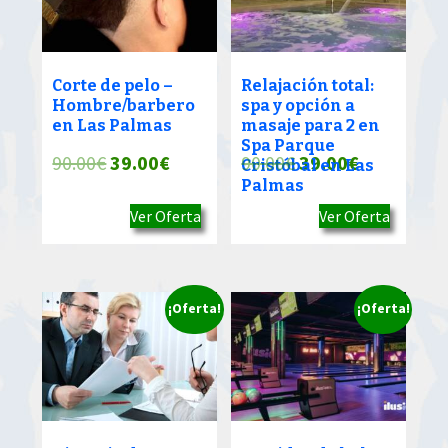
Corte de pelo –
Relajación total:
Hombre/barbero
spa y opción a
en Las Palmas
masaje para 2 en
Spa Parque
El
El
El
El
90.00
€
39.00
€
90.00
€
39.00
€
Cristóbal en Las
Palmas
precio
precio
precio
precio
Ver Oferta
Ver Oferta
original
actual
original
actual
era:
es:
era:
es:
90.00€.
39.00€.
90.00€.
39.00€.
¡Oferta!
¡Oferta!