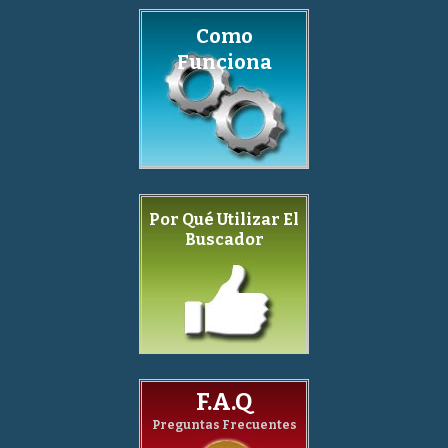
Como
Funciona
Por Qué Utilizar El
Buscador
F.A.Q
Preguntas Frecuentes