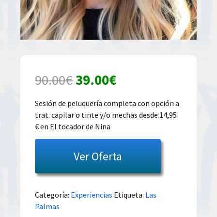
El
El
90.00
€
39.00
€
precio
precio
Sesión de peluquería completa con opción a
trat. capilar o tinte y/o mechas desde 14,95
original
actual
€ en El tocador de Nina
era:
es:
Ver Oferta
90.00€.
39.00€.
Categoría:
Experiencias
Etiqueta:
Las
Palmas