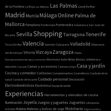
Las Palmas
de la Frontera
La Rioja
Lloret De Mar
Las Médulas
Madrid
Online
Málaga
Palma de
Murcia
Mallorca
Pontevedra
Pamplona
Ponferrada
Salamanca
San Juan de
Shopping
Sevilla
Tenerife
Tarragona
Alicante
Valencia
Valladolid
Tossa De Mar
Valentin Calasparra
Villanueva
Zaragoza
Vizcaya
Vitoria
del Arzobispo
Úbeda
Bolsos, billeteras y
Almacenamiento de ropa y armarios
Almohadas
Audio
Bolsos
Casa y jardín
Camas y accesorios
estuches
Calzado
Camisas y tops
Cocina y comedor
Colchones
Complementos
Cosméticos
Cuidado de la
Cuidado personal
Decoración
salud
Cuidado de los pies
Electrodomésticos
Electrónica
Equipo de sonido
Experiencias
Herramientas y utensilios de cocina
Joyería
Juegos y juguetes
Juguetes
Iluminación
Lámparas
Mobiliario
Maletas y bolsos de viaje
Maletas
móviles
Organización y