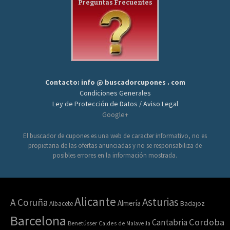
Preguntas Frecuentes
Contacto: info @ buscadorcupones . com
Condiciones Generales
Ley de Protección de Datos / Aviso Legal
Google+
El buscador de cupones es una web de caracter informativo, no es
propietaria de las ofertas anunciadas y no se responsabiliza de
posibles errores en la información mostrada.
Alicante
Asturias
A Coruña
Almería
Albacete
Badajoz
Barcelona
Cordoba
Cantabria
Benetússer
Caldes de Malavella