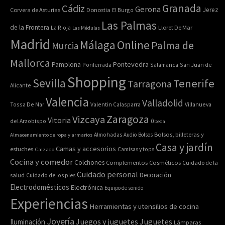
Granada
Cádiz
Gerona
Jerez
Corvera de Asturias
Donostia
El Burgo
Las Palmas
de la Frontera
La Rioja
Lloret De Mar
Las Médulas
Madrid
Online
Málaga
Palma de
Murcia
Mallorca
Pontevedra
Pamplona
Ponferrada
Salamanca
San Juan de
Shopping
Sevilla
Tenerife
Tarragona
Alicante
Valencia
Valladolid
Tossa De Mar
Valentin Calasparra
Villanueva
Zaragoza
Vizcaya
Vitoria
del Arzobispo
Úbeda
Bolsos, billeteras y
Almacenamiento de ropa y armarios
Almohadas
Audio
Bolsos
Casa y jardín
Camas y accesorios
estuches
Calzado
Camisas y tops
Cocina y comedor
Colchones
Complementos
Cosméticos
Cuidado de la
Cuidado personal
Decoración
salud
Cuidado de los pies
Electrodomésticos
Electrónica
Equipo de sonido
Experiencias
Herramientas y utensilios de cocina
Joyería
Juegos y juguetes
Juguetes
Iluminación
Lámparas