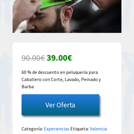
El
El
90.00
€
39.00
€
precio
precio
60 % de descuento en peluquería para
Caballero con Corte, Lavado, Peinado y
original
actual
Barba
era:
es:
Ver Oferta
90.00€.
39.00€.
Categoría:
Experiencias
Etiqueta:
Valencia