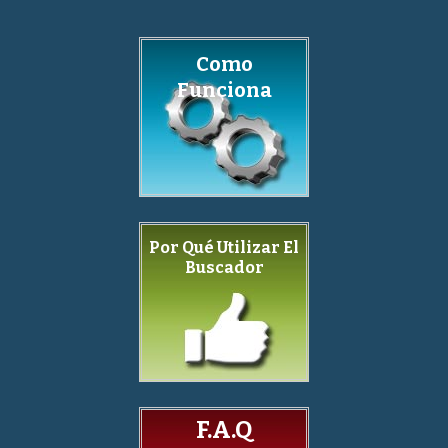
Como
Funciona
Por Qué Utilizar El
Buscador
F.A.Q