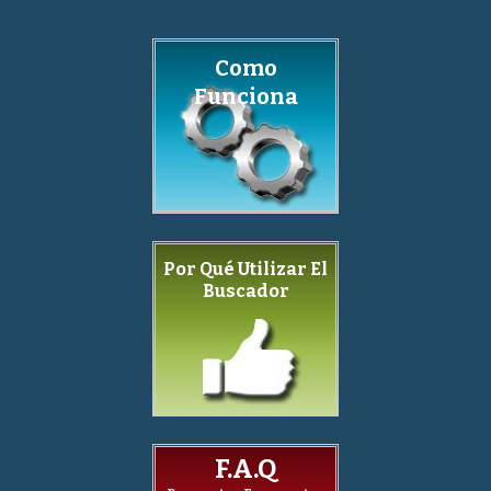
Como
Funciona
Por Qué Utilizar El
Buscador
F.A.Q