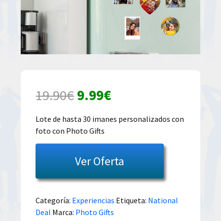
El
El
19.90
€
9.99
€
precio
precio
Lote de hasta 30 imanes personalizados con
foto con Photo Gifts
original
actual
era:
es:
Ver Oferta
19.90€.
9.99€.
Categoría:
Experiencias
Etiqueta:
National
Deal
Marca:
Photo Gifts