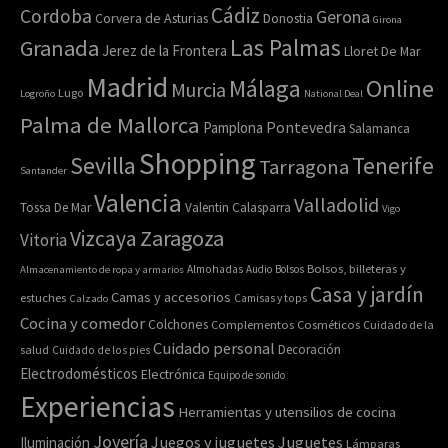
Cádiz
Cordoba
Gerona
Corvera de Asturias
Donostia
Girona
Las Palmas
Granada
Jerez de la Frontera
Lloret De Mar
Madrid
Online
Málaga
Murcia
Lugo
Logroño
National Deal
Palma de Mallorca
Pamplona
Pontevedra
Salamanca
Shopping
Sevilla
Tenerife
Tarragona
Santander
Valencia
Valladolid
Tossa De Mar
Valentin Calasparra
Vigo
Zaragoza
Vizcaya
Vitoria
Bolsos, billeteras y
Almacenamiento de ropa y armarios
Almohadas
Audio
Bolsos
Casa y jardín
Camas y accesorios
estuches
Calzado
Camisas y tops
Cocina y comedor
Colchones
Complementos
Cosméticos
Cuidado de la
Cuidado personal
Decoración
salud
Cuidado de los pies
Electrodomésticos
Electrónica
Equipo de sonido
Experiencias
Herramientas y utensilios de cocina
Joyería
Juegos y juguetes
Juguetes
Iluminación
Lámparas