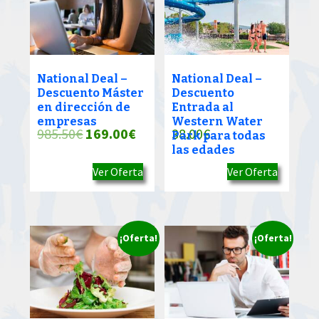
National Deal –
National Deal –
Descuento Máster
Descuento
en dirección de
Entrada al
empresas
Western Water
El
El
985.50
€
169.00
€
38.00
€
Park para todas
las edades
precio
precio
Ver Oferta
Ver Oferta
original
actual
era:
es:
985.50€.
169.00€.
¡Oferta!
¡Oferta!