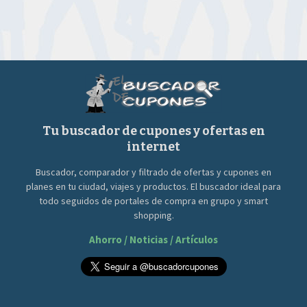
era:
es:
era:
es:
85.00€.
12.49€.
45.00€.
9.99€.
Tu buscador de cupones y ofertas en
internet
Buscador, comparador y filtrado de ofertas y cupones en
planes en tu ciudad, viajes y productos. El buscador ideal para
todo seguidos de portales de compra en grupo y smart
shopping.
Ahorro / Noticias / Artículos