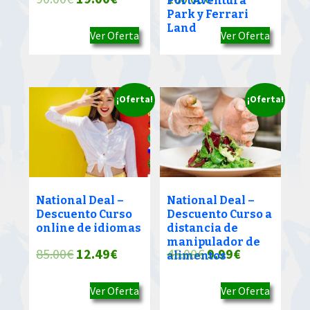
PortAventura
Park y Ferrari
precio
precio
Land
Ver Oferta
Ver Oferta
original
actual
era:
es:
90.00€.
19.00€.
¡Oferta!
¡Oferta!
National Deal –
National Deal –
Descuento Curso
Descuento Curso a
online de idiomas
distancia de
manipulador de
El
El
El
El
85.00
€
12.49
€
45.00
€
9.99
€
alimentos
precio
precio
precio
precio
Ver Oferta
Ver Oferta
original
actual
original
actual