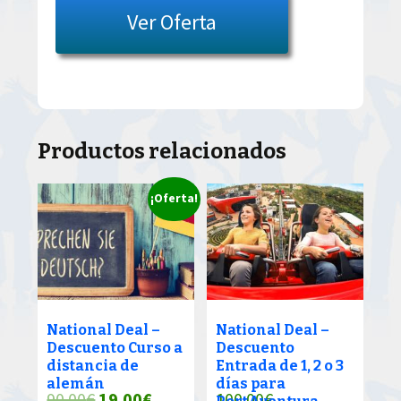
Ver Oferta
Productos relacionados
¡Oferta!
National Deal –
National Deal –
Descuento Curso a
Descuento
distancia de
Entrada de 1, 2 o 3
alemán
días para
El
El
90.00
€
19.00
€
100.00
€