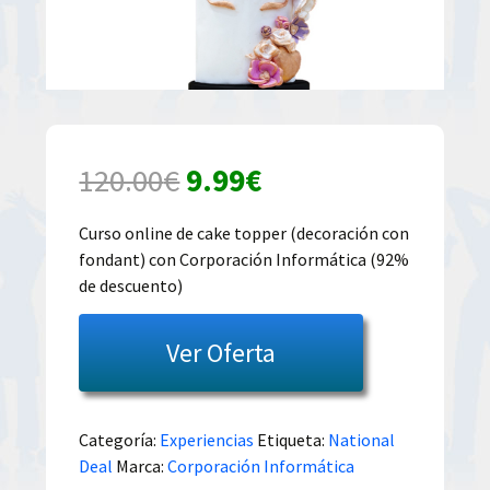
El
El
120.00
€
9.99
€
precio
precio
Curso online de cake topper (decoración con
fondant) con Corporación Informática (92%
original
actual
de descuento)
era:
es:
Ver Oferta
120.00€.
9.99€.
Categoría:
Experiencias
Etiqueta:
National
Deal
Marca:
Corporación Informática