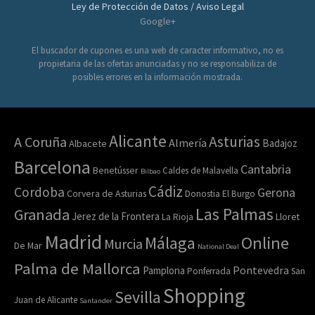
Ley de Protección de Datos / Aviso Legal
Google+
El buscador de cupones es una web de caracter informativo, no es
propietaria de las ofertas anunciadas y no se responsabiliza de
posibles errores en la información mostrada.
Alicante
Asturias
A Coruña
Almería
Badajoz
Albacete
Barcelona
Cantabria
Benetússer
Caldes de Malavella
Bilbao
Cádiz
Cordoba
Gerona
Corvera de Asturias
Donostia
El Burgo
Las Palmas
Granada
Jerez de la Frontera
Lloret
La Rioja
Madrid
Online
Málaga
Murcia
De Mar
National Deal
Palma de Mallorca
Pamplona
Pontevedra
Ponferrada
San
Shopping
Sevilla
Juan de Alicante
Santander