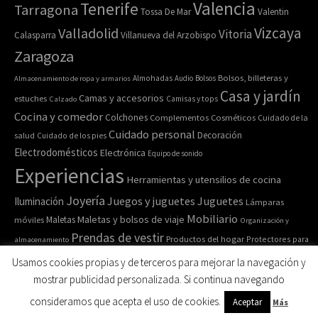
Valencia
Tenerife
Tarragona
Tossa De Mar
Valentin
Vizcaya
Valladolid
Vitoria
Calasparra
Villanueva del Arzobispo
Zaragoza
Bolsos, billeteras y
Almacenamiento de ropa y armarios
Almohadas
Audio
Bolsos
Casa y jardín
Camas y accesorios
estuches
Calzado
Camisas y tops
Cocina y comedor
Colchones
Complementos
Cosméticos
Cuidado de la
Cuidado personal
Decoración
salud
Cuidado de los pies
Electrodomésticos
Electrónica
Equipo de sonido
Experiencias
Herramientas y utensilios de cocina
Joyería
Juegos y juguetes
Juguetes
Iluminación
Lámparas
Mobiliario
Maletas y bolsos de viaje
Maletas
móviles
Organización y
Prendas de vestir
Productos del hogar
Protectores para
almacenamiento
Relojes de pulsera y de
Pulseras
colchones
Recipiente para comida
Usamos cookies propias y de terceros para mejorar la navegación y
bolsillo
Ropa de cama
Ropa de casa
Ropa interior y
Ropa deportiva
mostrar publicidad personalizada. Si continua navegando
Ropa y accesorios
Salud y belleza
calcetines
Sofás
consideramos que acepta el uso de cookies.
Aceptar
Más
Sombreros