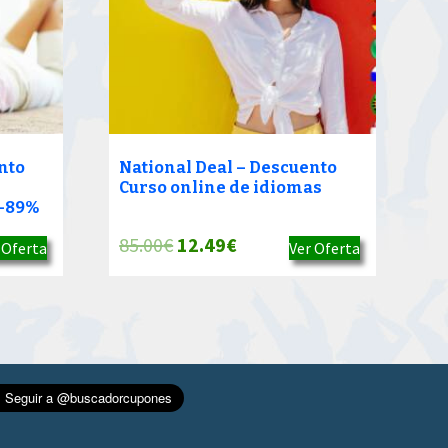
nto
National Deal – Descuento
Curso online de idiomas
 -89%
El
El
85.00
€
12.49
€
 Oferta
Ver Oferta
precio
precio
original
actual
era:
es:
85.00€.
12.49€.