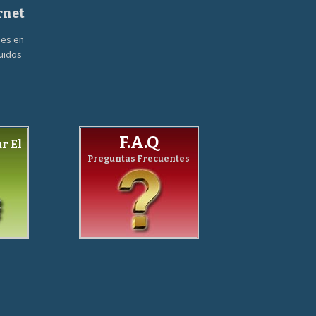
rnet
nes en
guidos
F.A.Q
r El
Preguntas Frecuentes