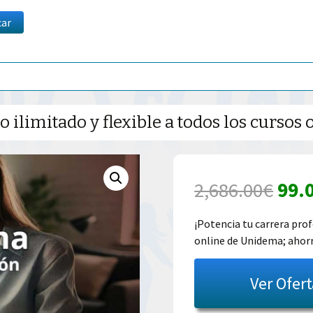
car
 ilimitado y flexible a todos los curso
El
2,686.00
€
99.
prec
¡Potencia tu carrera prof
online de Unidema; ahor
orig
era:
Ver Ofer
2,68