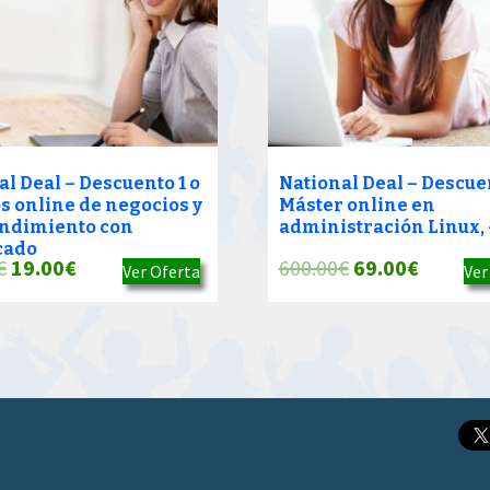
al Deal – Descuento 1 o
National Deal – Descue
os online de negocios y
Máster online en
ndimiento con
administración Linux,
icado
El
El
El
El
€
19.00
€
600.00
€
69.00
€
Ver Oferta
Ver
precio
precio
precio
precio
original
actual
original
actual
era:
es:
era:
es:
387.00€.
19.00€.
600.00€.
69.00€.