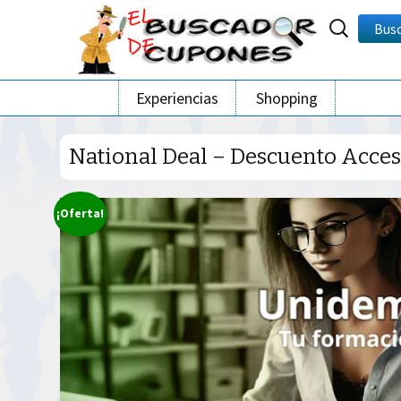
Buscar
Bus
por:
Ir
Experiencias
Shopping
al
contenido
National Deal – Descuento Acceso
¡Oferta!