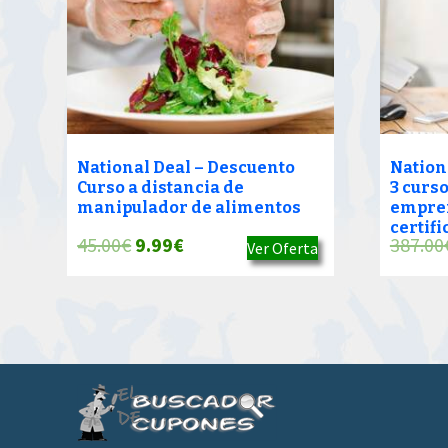
National Deal – Descuento
Nation
Curso a distancia de
3 curs
manipulador de alimentos
empre
certif
El
El
45.00
€
9.99
€
387.00
Ver Oferta
precio
precio
original
actual
era:
es:
45.00€.
9.99€.