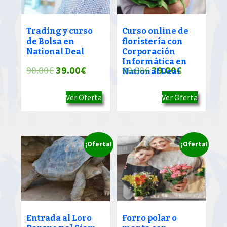
Trading y curso
Curso online de
de Bolsa en
floristería con
National Deal
Corporación
Informática en
El
El
El
El
90.00
€
39.00
€
90.00
€
39.00
€
National Deal
precio
precio
precio
precio
Ver Oferta
Ver Oferta
original
actual
original
actual
era:
es:
era:
es:
90.00€.
39.00€.
90.00€.
39.00€.
¡Oferta!
¡Oferta!
Entrada al Loro
Forro polar o