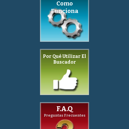
Como
Funciona
Por Qué Utilizar El
Buscador
F.A.Q
Preguntas Frecuentes