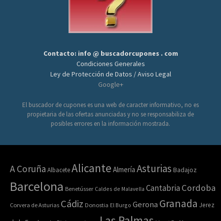
Contacto: info @ buscadorcupones . com
Condiciones Generales
Ley de Protección de Datos / Aviso Legal
Google+
El buscador de cupones es una web de caracter informativo, no es
propietaria de las ofertas anunciadas y no se responsabiliza de
posibles errores en la información mostrada.
Alicante
Asturias
A Coruña
Almería
Albacete
Badajoz
Barcelona
Cordoba
Cantabria
Benetússer
Caldes de Malavella
Granada
Cádiz
Gerona
Jerez
Corvera de Asturias
Donostia
El Burgo
Las Palmas