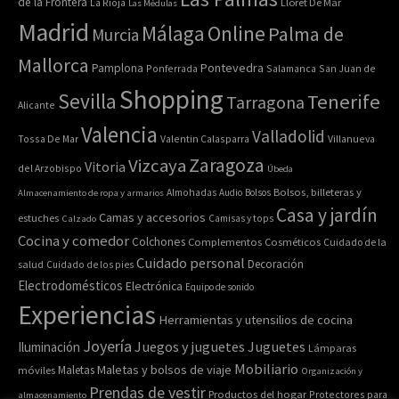
de la Frontera
La Rioja
Lloret De Mar
Las Médulas
Madrid
Online
Málaga
Palma de
Murcia
Mallorca
Pontevedra
Pamplona
Ponferrada
Salamanca
San Juan de
Shopping
Sevilla
Tenerife
Tarragona
Alicante
Valencia
Valladolid
Tossa De Mar
Valentin Calasparra
Villanueva
Zaragoza
Vizcaya
Vitoria
del Arzobispo
Úbeda
Bolsos, billeteras y
Almacenamiento de ropa y armarios
Almohadas
Audio
Bolsos
Casa y jardín
Camas y accesorios
estuches
Calzado
Camisas y tops
Cocina y comedor
Colchones
Complementos
Cosméticos
Cuidado de la
Cuidado personal
Decoración
salud
Cuidado de los pies
Electrodomésticos
Electrónica
Equipo de sonido
Experiencias
Herramientas y utensilios de cocina
Joyería
Juegos y juguetes
Juguetes
Iluminación
Lámparas
Mobiliario
Maletas y bolsos de viaje
Maletas
móviles
Organización y
Prendas de vestir
Productos del hogar
Protectores para
almacenamiento