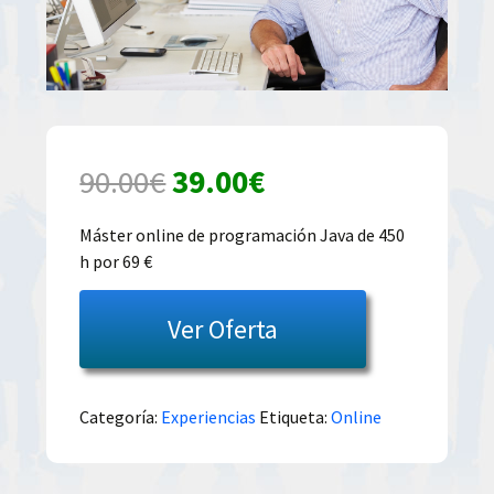
El
El
90.00
€
39.00
€
precio
precio
Máster online de programación Java de 450
h por 69 €
original
actual
era:
es:
Ver Oferta
90.00€.
39.00€.
Categoría:
Experiencias
Etiqueta:
Online