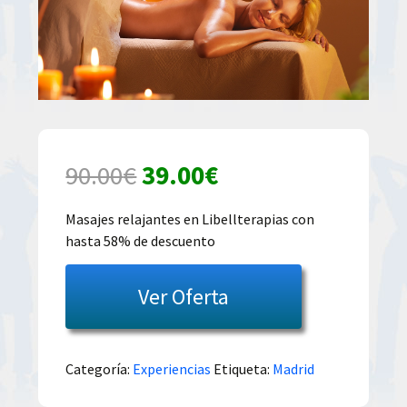
El
El
90.00
€
39.00
€
precio
precio
Masajes relajantes en Libellterapias con
hasta 58% de descuento
original
actual
era:
es:
Ver Oferta
90.00€.
39.00€.
Categoría:
Experiencias
Etiqueta:
Madrid