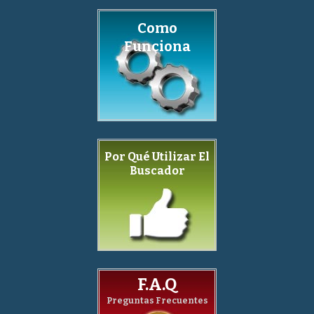
Como
Funciona
Por Qué Utilizar El
Buscador
F.A.Q
Preguntas Frecuentes