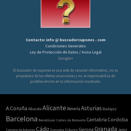
Contacto: info @ buscadorcupones . com
Condiciones Generales
Ley de Protección de Datos / Aviso Legal
Google+
El buscador de cupones es una web de caracter informativo, no es
propietaria de las ofertas anunciadas y no se responsabiliza de
posibles errores en la información mostrada.
Alicante
Asturias
A Coruña
Almería
Albacete
Badajoz
Barcelona
Cordoba
Cantabria
Benetússer
Caldes de Malavella
Granada
Cádiz
Gerona
Jerez
Corvera de Asturias
Donostia
El Burgo