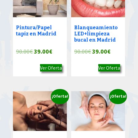
Pintura/Papel
Blanqueamiento
tapiz en Madrid
LED+limpieza
bucal en Madrid
El
El
El
El
90.00
€
39.00
€
90.00
€
39.00
€
precio
precio
precio
precio
Ver Oferta
Ver Oferta
original
actual
original
actual
era:
es:
era:
es:
90.00€.
39.00€.
90.00€.
39.00€.
¡Oferta!
¡Oferta!