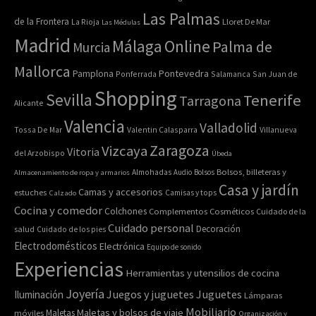
Las Palmas
de la Frontera
La Rioja
Lloret De Mar
Las Médulas
Madrid
Online
Málaga
Palma de
Murcia
Mallorca
Pontevedra
Pamplona
Ponferrada
Salamanca
San Juan de
Shopping
Sevilla
Tenerife
Tarragona
Alicante
Valencia
Valladolid
Tossa De Mar
Valentin Calasparra
Villanueva
Zaragoza
Vizcaya
Vitoria
del Arzobispo
Úbeda
Bolsos, billeteras y
Almacenamiento de ropa y armarios
Almohadas
Audio
Bolsos
Casa y jardín
Camas y accesorios
estuches
Calzado
Camisas y tops
Cocina y comedor
Colchones
Complementos
Cosméticos
Cuidado de la
Cuidado personal
Decoración
salud
Cuidado de los pies
Electrodomésticos
Electrónica
Equipo de sonido
Experiencias
Herramientas y utensilios de cocina
Joyería
Juegos y juguetes
Juguetes
Iluminación
Lámparas
Mobiliario
Maletas y bolsos de viaje
Maletas
móviles
Organización y