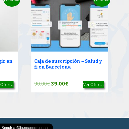
gir en
Caja de suscripción – Salud y
fi en Barcelona
El
El
90.00
€
39.00
€
 Oferta
Ver Oferta
precio
precio
original
actual
era:
es:
90.00€.
39.00€.