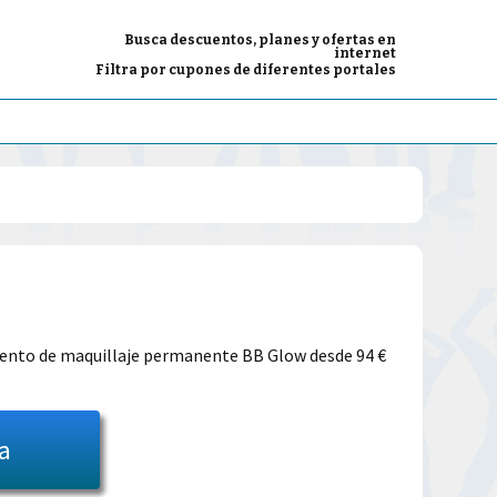
Busca descuentos, planes y ofertas en
internet
Filtra por cupones de diferentes portales
El
precio
miento de maquillaje permanente BB Glow desde 94 €
l
actual
es:
ta
39.00€.