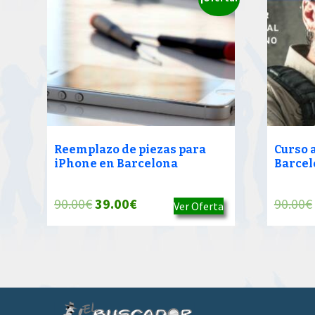
Reemplazo de piezas para
Curso 
iPhone en Barcelona
Barcel
El
El
90.00
€
39.00
€
90.00
€
Ver Oferta
precio
precio
original
actual
era:
es:
90.00€.
39.00€.