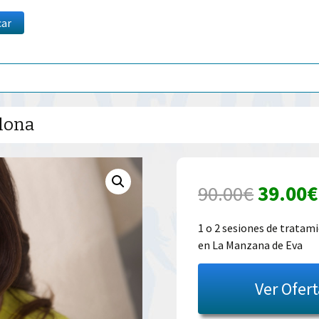
car
lona
El
90.00
€
39.00
€
precio
1 o 2 sesiones de trata
en La Manzana de Eva
origina
era:
Ver Ofer
90.00€.