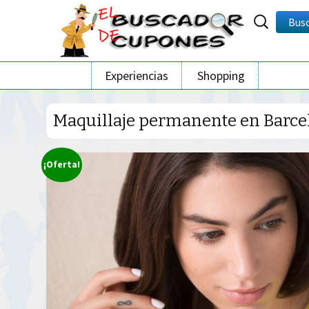
Buscar
Bus
por:
Ir
Experiencias
Shopping
al
contenido
Maquillaje permanente en Barce
¡Oferta!