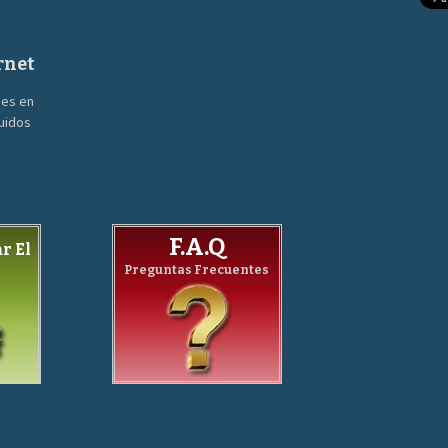
rnet
nes en
guidos
F.A.Q
r El
Preguntas Frecuentes