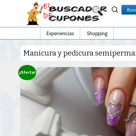
Buscar
Bus
por:
Ir
Experiencias
Shopping
al
contenido
Manicura y pedicura semipermane
¡Oferta!