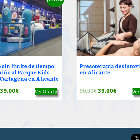
 sin límite de tiempo
Presoterapia desintox
 niño al Parque Kids
en Alicante
Cartagena en Alicante
El
El
El
El
39.00
€
90.00
€
39.00
€
Ver Oferta
Ver
precio
precio
precio
precio
original
actual
original
actual
era:
es:
era:
es:
90.00€.
39.00€.
90.00€.
39.00€.