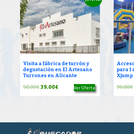
Visita a fábrica de turrón y
Acceso
degustación en El Artesano
para 1
Turrones en Alicante
Xjump 
El
El
90.00
€
39.00
€
90.00
€
Ver Oferta
precio
precio
original
actual
era:
es:
90.00€.
39.00€.