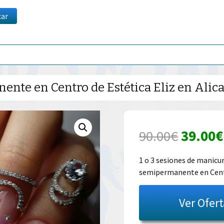
car
nte en Centro de Estética Eliz en Alic
El
90.00
€
39.00
€
precio
1 o 3 sesiones de manicu
semipermanente en Centr
origina
era:
Ver Ofer
90.00€.