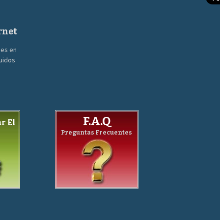
rnet
nes en
guidos
F.A.Q
r El
Preguntas Frecuentes