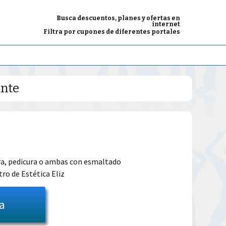
Busca descuentos, planes y ofertas en
internet
Filtra por cupones de diferentes portales
ante
El
precio
ra, pedicura o ambas con esmaltado
o de Estética Eliz
l
actual
es:
ta
39.00€.