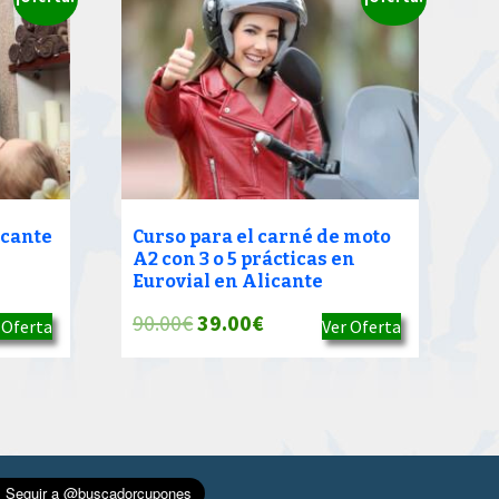
icante
Curso para el carné de moto
A2 con 3 o 5 prácticas en
Eurovial en Alicante
El
El
90.00
€
39.00
€
 Oferta
Ver Oferta
precio
precio
original
actual
era:
es:
90.00€.
39.00€.