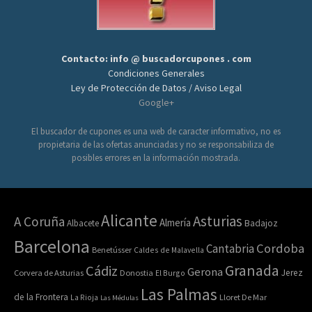
Contacto: info @ buscadorcupones . com
Condiciones Generales
Ley de Protección de Datos / Aviso Legal
Google+
El buscador de cupones es una web de caracter informativo, no es
propietaria de las ofertas anunciadas y no se responsabiliza de
posibles errores en la información mostrada.
Alicante
Asturias
A Coruña
Almería
Albacete
Badajoz
Barcelona
Cordoba
Cantabria
Benetússer
Caldes de Malavella
Granada
Cádiz
Gerona
Jerez
Corvera de Asturias
Donostia
El Burgo
Las Palmas
de la Frontera
La Rioja
Lloret De Mar
Las Médulas