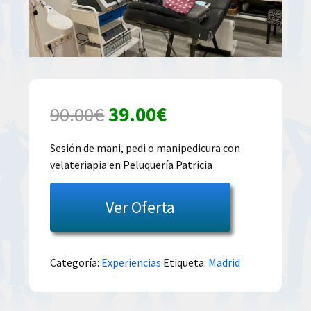
El
El
90.00
€
39.00
€
precio
precio
Sesión de mani, pedi o manipedicura con
velateriapia en Peluquería Patricia
original
actual
era:
es:
Ver Oferta
90.00€.
39.00€.
Categoría:
Experiencias
Etiqueta:
Madrid