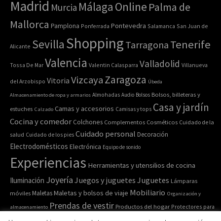
Madrid
Online
Málaga
Palma de
Murcia
Mallorca
Pontevedra
Pamplona
Ponferrada
Salamanca
San Juan de
Shopping
Sevilla
Tenerife
Tarragona
Alicante
Valencia
Valladolid
Tossa De Mar
Valentin Calasparra
Villanueva
Zaragoza
Vizcaya
Vitoria
del Arzobispo
Úbeda
Bolsos, billeteras y
Almacenamiento de ropa y armarios
Almohadas
Audio
Bolsos
Casa y jardín
Camas y accesorios
estuches
Calzado
Camisas y tops
Cocina y comedor
Colchones
Complementos
Cosméticos
Cuidado de la
Cuidado personal
Decoración
salud
Cuidado de los pies
Electrodomésticos
Electrónica
Equipo de sonido
Experiencias
Herramientas y utensilios de cocina
Joyería
Juegos y juguetes
Juguetes
Iluminación
Lámparas
Mobiliario
Maletas y bolsos de viaje
Maletas
móviles
Organización y
Prendas de vestir
Productos del hogar
Protectores para
almacenamiento
Relojes de pulsera y de
Pulseras
colchones
Recipiente para comida