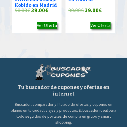
Kobido en Madrid
El
El
El
El
90.00
€
39.00
€
90.00
€
39.00
€
precio
precio
precio
precio
Ver Oferta
Ver Oferta
original
actual
original
actual
era:
es:
era:
es:
90.00€.
39.00€.
90.00€.
39.00€.
Tu buscador de cupones y ofertas en
internet
Buscador, comparador y filtrado de ofertas y cupones en
planes en tu ciudad, viajes y productos. El buscador ideal para
todo seguidos de portales de compra en grupo y smart
shopping.