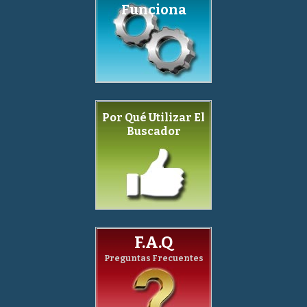
Funciona
Por Qué Utilizar El
Buscador
F.A.Q
Preguntas Frecuentes